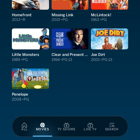
Homefront
Missing Link
McLintock!
2013
R
2019
PG
1963
PG
Little Monsters
Clear and Present Danger
Joe Dirt
1989
PG
1994
PG-13
2001
PG-13
Penelope
2008
PG
ALL
MOVIES
TV SHOWS
LIVE TV
SEARCH