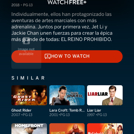
2018 • PG-13
Individualmente, ellos han protagonizado las
aventuras de artes marciales con más
adrenalina. Juntos por primera vez, Jet Li y
Jackie Chan unen fuerzas para crear la épica
más grande de todas: EL REINO PROHIBIDO.
HOW TO WATCH
HOW TO WATCH
SIMILAR
Ghost Rider
Lara Croft: Tomb Raider
Liar Liar
2007
PG-13
2001
PG-13
1997
PG-13