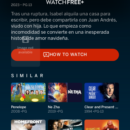
2023 • PG-13
Tras una ruptura, Isabel alquila una casa para
escribir, pero debe compartirla con Juan Andrés,
viudo con hija. Lo que empieza como
incomodidad se convierte en una inesperada
historia de amor navideña.
HOW TO WATCH
HOW TO WATCH
SIMILAR
Penelope
Ne Zha
Clear and Present Danger
2008
PG
2019
PG
1994
PG-13