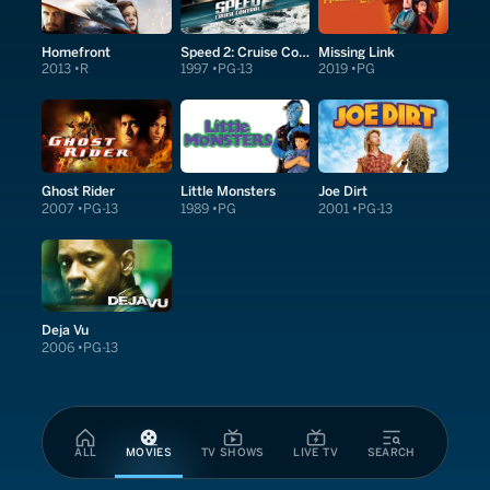
Homefront
Speed 2: Cruise Control
Missing Link
2013
R
1997
PG-13
2019
PG
Ghost Rider
Little Monsters
Joe Dirt
2007
PG-13
1989
PG
2001
PG-13
Deja Vu
2006
PG-13
ALL
MOVIES
TV SHOWS
LIVE TV
SEARCH