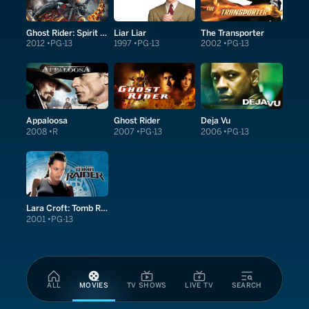
Ghost Rider: Spirit of Vengeance
Liar Liar
The Transporter
2012
PG-13
1997
PG-13
2002
PG-13
Appaloosa
Ghost Rider
Deja Vu
2008
R
2007
PG-13
2006
PG-13
Lara Croft: Tomb Raider
2001
PG-13
ALL
MOVIES
TV SHOWS
LIVE TV
SEARCH