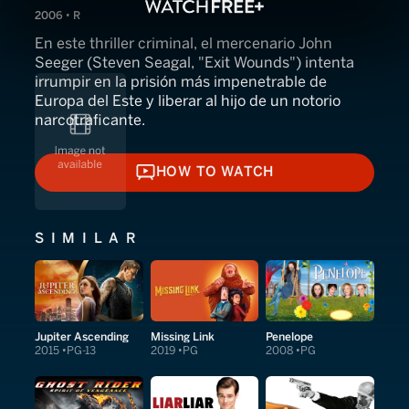
2006 • R
En este thriller criminal, el mercenario John
Seeger (Steven Seagal, "Exit Wounds") intenta
irrumpir en la prisión más impenetrable de
Europa del Este y liberar al hijo de un notorio
narcotraficante.
HOW TO WATCH
HOW TO WATCH
SIMILAR
Jupiter Ascending
Missing Link
Penelope
2015
PG-13
2019
PG
2008
PG