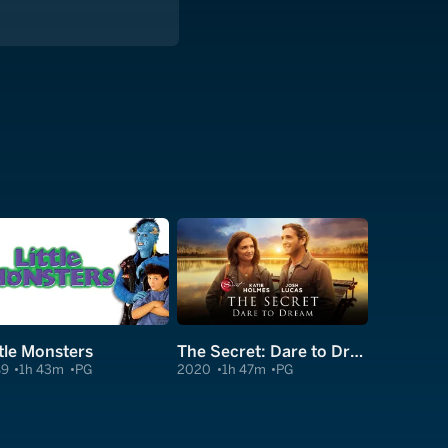
ttle Monsters
The Secret: Dare to Dream
89
1h 43m
PG
2020
1h 47m
PG