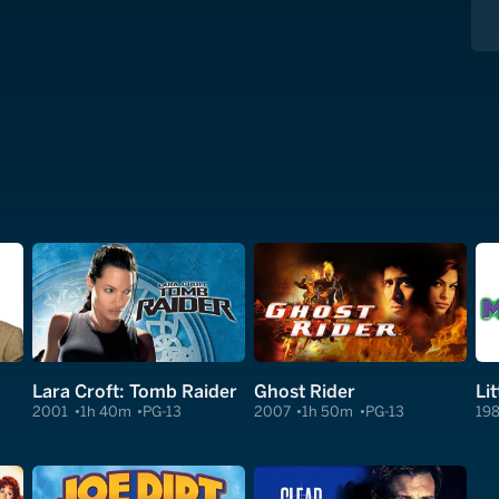
Lara Croft: Tomb Raider
Ghost Rider
Li
2001
1h 40m
PG-13
2007
1h 50m
PG-13
19