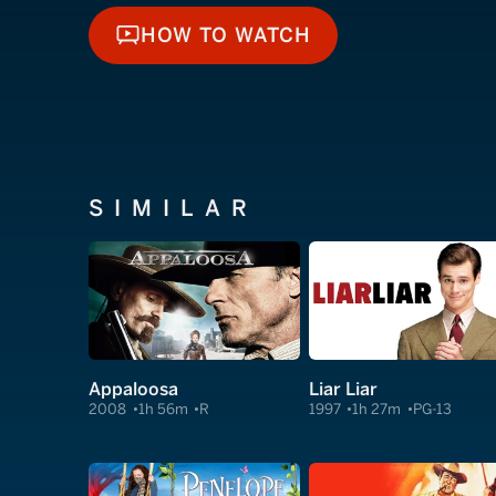
HOW TO WATCH
HOW TO WATCH
SIMILAR
Appaloosa
Liar Liar
2008
1h 56m
R
1997
1h 27m
PG-13