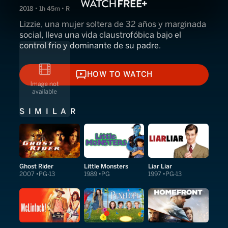
2018 • 1h 45m • R
Lizzie, una mujer soltera de 32 años y marginada
social, lleva una vida claustrofóbica bajo el
control frio y dominante de su padre.
HOW TO WATCH
HOW TO WATCH
SIMILAR
Ghost Rider
Little Monsters
Liar Liar
2007
PG-13
1989
PG
1997
PG-13