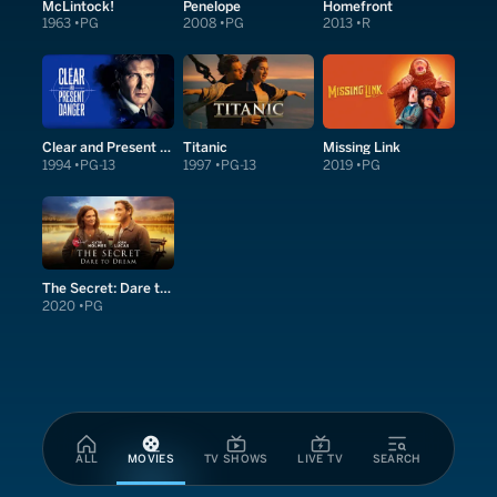
McLintock!
Penelope
Homefront
1963
PG
2008
PG
2013
R
Clear and Present Danger
Titanic
Missing Link
1994
PG-13
1997
PG-13
2019
PG
The Secret: Dare to Dream
2020
PG
ALL
MOVIES
TV SHOWS
LIVE TV
SEARCH