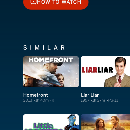
HOW TO WATCH
HOW TO WATCH
SIMILAR
Homefront
Liar Liar
2013
1h 40m
R
1997
1h 27m
PG-13