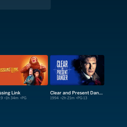
ssing Link
Clear and Present Danger
19
1h 34m
PG
1994
2h 21m
PG-13