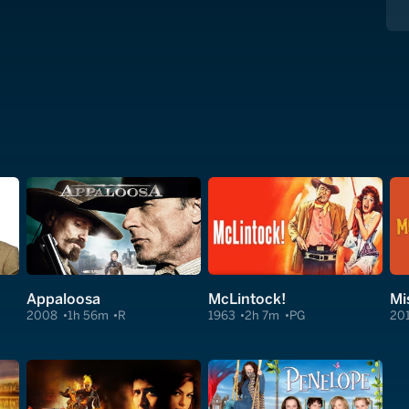
Appaloosa
McLintock!
Mi
2008
1h 56m
R
1963
2h 7m
PG
20