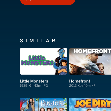
HOW TO WATCH
SIMILAR
Little Monsters
Homefront
1989
1h 43m
PG
2013
1h 40m
R