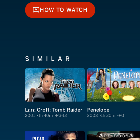
HOW TO WATCH
HOW TO WATCH
SIMILAR
Lara Croft: Tomb Raider
Penelope
2001
1h 40m
PG-13
2008
1h 30m
PG