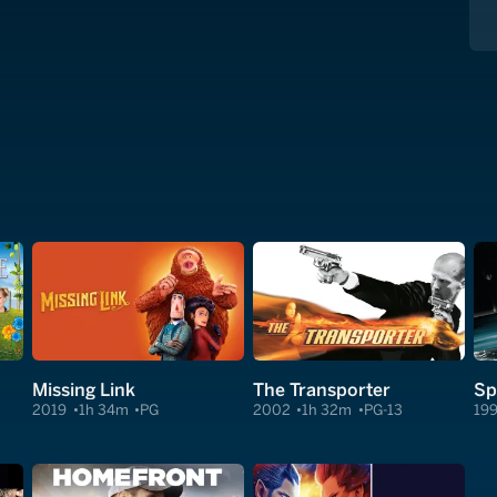
Missing Link
The Transporter
Sp
2019
1h 34m
PG
2002
1h 32m
PG-13
19