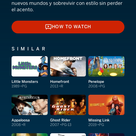
nuevos mundos y sobrevivir con estilo sin perder
el acento.
HOW TO WATCH
HOW TO WATCH
SIMILAR
Little Monsters
Homefront
Penelope
1989
PG
2013
R
2008
PG
Appaloosa
Ghost Rider
Missing Link
2008
R
2007
PG-13
2019
PG