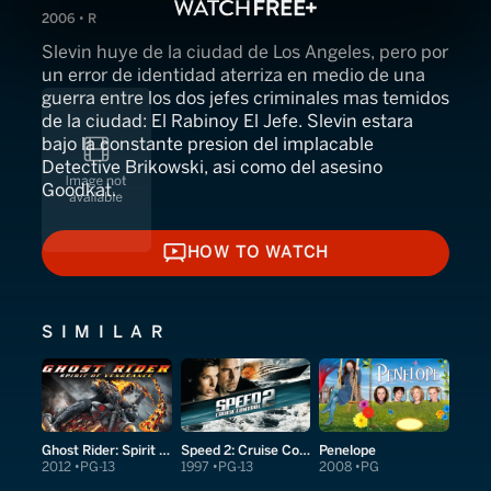
2006 • R
Slevin huye de la ciudad de Los Angeles, pero por
un error de identidad aterriza en medio de una
guerra entre los dos jefes criminales mas temidos
de la ciudad: El Rabinoy El Jefe. Slevin estara
bajo la constante presion del implacable
Detective Brikowski, asi como del asesino
Goodkat.
HOW TO WATCH
HOW TO WATCH
SIMILAR
Ghost Rider: Spirit of Vengeance
Speed 2: Cruise Control
Penelope
2012
PG-13
1997
PG-13
2008
PG