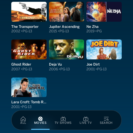
The Transporter
Jupiter Ascending
Ne Zha
2002
PG-13
2015
PG-13
2019
PG
Ghost Rider
Deja Vu
Joe Dirt
2007
PG-13
2006
PG-13
2001
PG-13
Lara Croft: Tomb Raider
2001
PG-13
ALL
MOVIES
TV SHOWS
LIVE TV
SEARCH