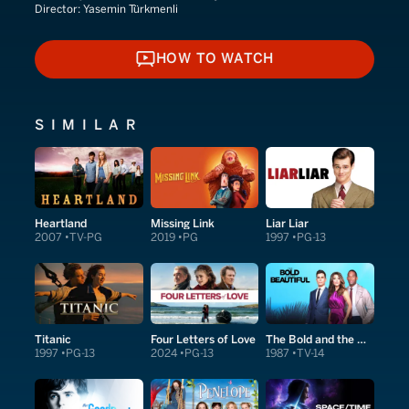
Director:
Yasemin Türkmenli
HOW TO WATCH
HOW TO WATCH
SIMILAR
Heartland
Missing Link
Liar Liar
2007
TV-PG
2019
PG
1997
PG-13
Titanic
Four Letters of Love
The Bold and the Beautiful
1997
PG-13
2024
PG-13
1987
TV-14