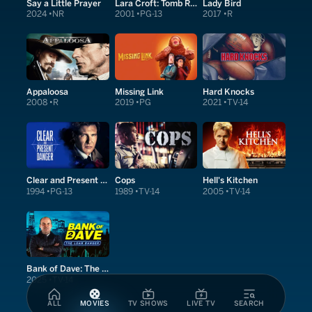
Say a Little Prayer
Lara Croft: Tomb Raider
Lady Bird
2024
NR
2001
PG-13
2017
R
Appaloosa
Missing Link
Hard Knocks
2008
R
2019
PG
2021
TV-14
Clear and Present Danger
Cops
Hell's Kitchen
1994
PG-13
1989
TV-14
2005
TV-14
Bank of Dave: The Sequel
2025
TV-14
ALL
MOVIES
TV SHOWS
LIVE TV
SEARCH