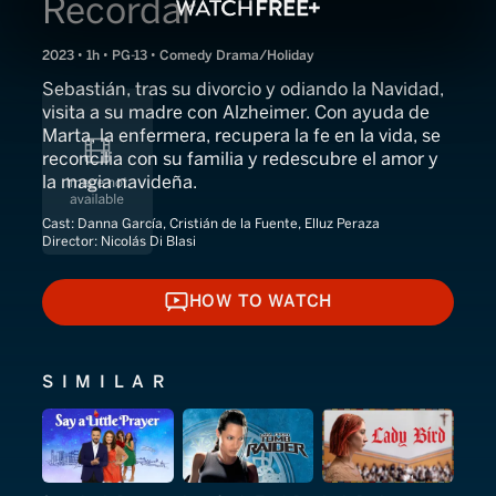
Recordar
2023 • 1h • PG-13 • Comedy Drama/Holiday
Sebastián, tras su divorcio y odiando la Navidad,
visita a su madre con Alzheimer. Con ayuda de
Marta, la enfermera, recupera la fe en la vida, se
reconcilia con su familia y redescubre el amor y
la magia navideña.
Cast:
Danna García, Cristián de la Fuente, Elluz Peraza
Director:
Nicolás Di Blasi
HOW TO WATCH
HOW TO WATCH
SIMILAR