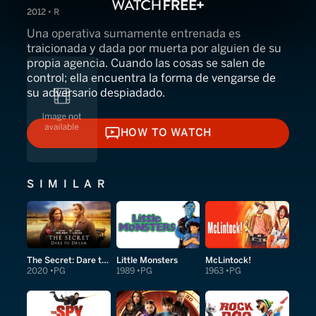
2012 • R
Una operativa sumamente entrenada es
traicionada y dada por muerta por alguien de su
propia agencia. Cuando las cosas se salen de
control; ella encuentra la forma de vengarse de
su adversario despiadado.
HOW TO WATCH
HOW TO WATCH
SIMILAR
The Secret: Dare to Dream
Little Monsters
McLintock!
2020
PG
1989
PG
1963
PG