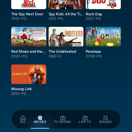
The Spy Next Door
Spy Kids: All the Time in the World in 4D
Rock Dog
2010
PG
2011
PG
2017
PG
Red Shoes and the Seven Dwarfs
The Undefeated
Penelope
2020
PG
1969
G
2008
PG
Missing Link
2019
PG
ALL
MOVIES
TV SHOWS
LIVE TV
SEARCH