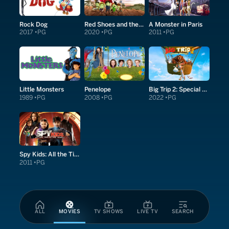
Rock Dog
Red Shoes and the Seven Dwarfs
A Monster in Paris
2017
PG
2020
PG
2011
PG
Little Monsters
Penelope
Big Trip 2: Special Delivery
1989
PG
2008
PG
2022
PG
Spy Kids: All the Time in the World in 4D
2011
PG
ALL
MOVIES
TV SHOWS
LIVE TV
SEARCH