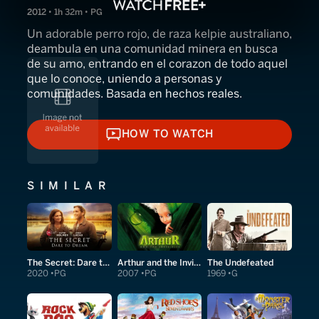
2012 • 1h 32m • PG
Un adorable perro rojo, de raza kelpie australiano,
deambula en una comunidad minera en busca
de su amo, entrando en el corazon de todo aquel
que lo conoce, uniendo a personas y
comunidades. Basada en hechos reales.
HOW TO WATCH
HOW TO WATCH
SIMILAR
The Secret: Dare to Dream
Arthur and the Invisibles
The Undefeated
2020
PG
2007
PG
1969
G