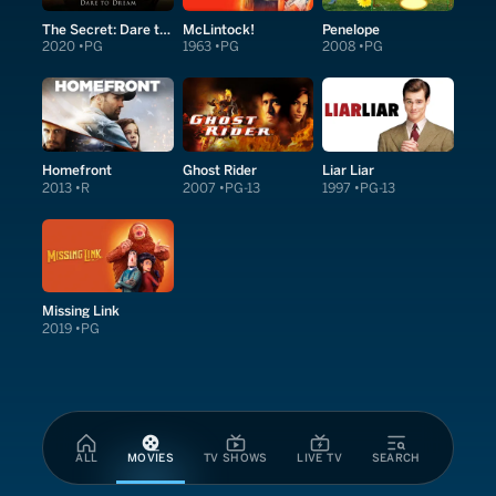
The Secret: Dare to Dream
McLintock!
Penelope
2020
PG
1963
PG
2008
PG
Homefront
Ghost Rider
Liar Liar
2013
R
2007
PG-13
1997
PG-13
Missing Link
2019
PG
ALL
MOVIES
TV SHOWS
LIVE TV
SEARCH