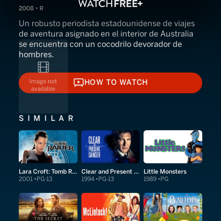
2008 • R
Un robusto periodista estadounidense de viajes
de aventura asignado en el interior de Australia
se encuentra con un cocodrilo devorador de
hombres.
HOW TO WATCH
HOW TO WATCH
SIMILAR
Lara Croft: Tomb Raider
Clear and Present Danger
Little Monsters
2001
PG-13
1994
PG-13
1989
PG