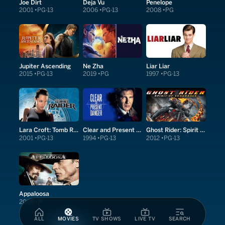
Joe Dirt
Deja Vu
Penelope
2001
PG-13
2006
PG-13
2008
PG
Jupiter Ascending
Ne Zha
Liar Liar
2015
PG-13
2019
PG
1997
PG-13
Lara Croft: Tomb Raider
Clear and Present Danger
Ghost Rider: Spirit of Vengeance
2001
PG-13
1994
PG-13
2012
PG-13
Appaloosa
2008
R
ALL
MOVIES
TV SHOWS
LIVE TV
SEARCH