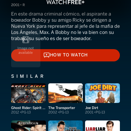
2001 • R
En este drama criminal cómico, el aspirante a
boxeador Bobby y su amigo Ricky se dirigen a
Nueva York para representar al jefe de la mafia de
Los Ángeles, Max. A Bobby no le va bien con su
trabajo, su sueño es de ser boxeador.
HOW TO WATCH
HOW TO WATCH
SIMILAR
Ghost Rider: Spirit of Vengeance
The Transporter
Joe Dirt
2012
PG-13
2002
PG-13
2001
PG-13