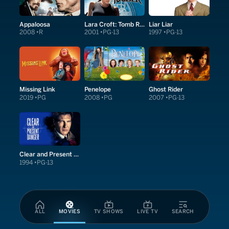
Appaloosa
Lara Croft: Tomb Raider
Liar Liar
2008
R
2001
PG-13
1997
PG-13
Missing Link
Penelope
Ghost Rider
2019
PG
2008
PG
2007
PG-13
Clear and Present Danger
1994
PG-13
ALL
MOVIES
TV SHOWS
LIVE TV
SEARCH