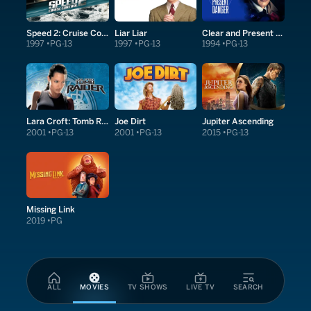
Speed 2: Cruise Control
Liar Liar
Clear and Present Danger
1997
PG-13
1997
PG-13
1994
PG-13
Lara Croft: Tomb Raider
Joe Dirt
Jupiter Ascending
2001
PG-13
2001
PG-13
2015
PG-13
Missing Link
2019
PG
ALL
MOVIES
TV SHOWS
LIVE TV
SEARCH