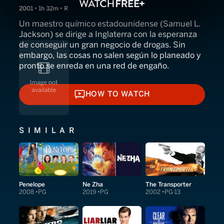
2001 • 1h 32m • R
Un maestro químico estadounidense (Samuel L.
Jackson) se dirige a Inglaterra con la esperanza
de conseguir un gran negocio de drogas. Sin
embargo, las cosas no salen según lo planeado y
pronto se enreda en una red de engaño.
HOW TO WATCH
HOW TO WATCH
SIMILAR
Penelope
Ne Zha
The Transporter
2008
PG
2019
PG
2002
PG-13