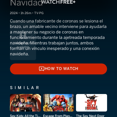
Navidad
2024 • 1h 26m • TV-PG
Cuando una fabricante de coronas se lesiona el
brazo, un amable vecino interviene para ayudarla
a mantener su negocio de coronas en
funcionamiento durante la ajetreada temporada
navideña. Mientras trabajan juntos, ambos
forman un vínculo inesperado y una conexión
navideña.
HOW TO WATCH
HOW TO WATCH
SIMILAR
Spy Kids: All the Time in the World in 4D
Escape From Planet Earth
The Spy Next Door