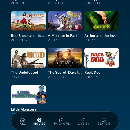
2011
PG
2013
PG
2010
PG
Red Shoes and the Seven Dwarfs
A Monster in Paris
Arthur and the Invisibles
2020
PG
2011
PG
2007
PG
The Undefeated
The Secret: Dare to Dream
Rock Dog
1969
G
2020
PG
2017
PG
Little Monsters
1989
PG
ALL
MOVIES
TV SHOWS
LIVE TV
SEARCH