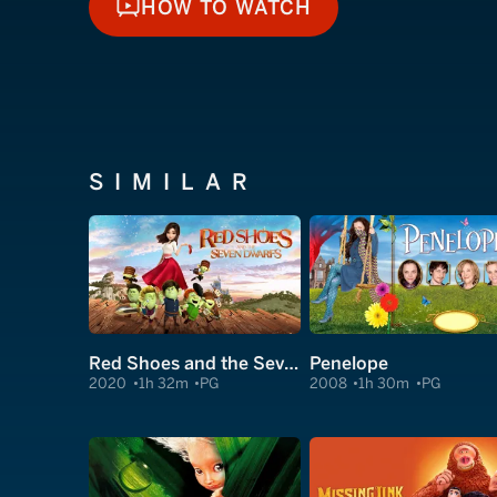
HOW TO WATCH
HOW TO WATCH
SIMILAR
Red Shoes and the Seven Dwarfs
Penelope
2020
1h 32m
PG
2008
1h 30m
PG