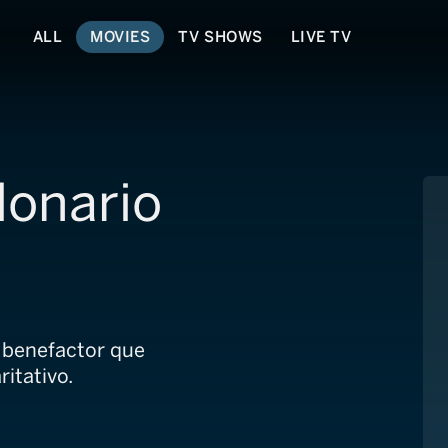
ALL
MOVIES
TV SHOWS
LIVE TV
llonario
 benefactor que
itativo.