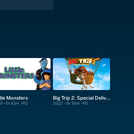
ttle Monsters
Big Trip 2: Special Delivery
89
1h 43m
PG
2022
1h 30m
PG