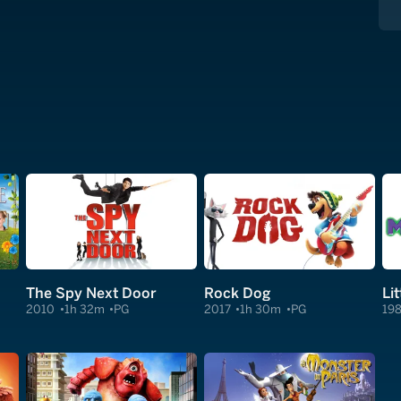
The Spy Next Door
Rock Dog
Li
2010
1h 32m
PG
2017
1h 30m
PG
19