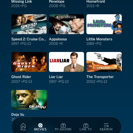
Missing Link
Penelope
Homefront
2019
PG
2008
PG
2013
R
Speed 2: Cruise Control
Appaloosa
Little Monsters
1997
PG-13
2008
R
1989
PG
Ghost Rider
Liar Liar
The Transporter
2007
PG-13
1997
PG-13
2002
PG-13
Deja Vu
2006
PG-13
ALL
MOVIES
TV SHOWS
LIVE TV
SEARCH