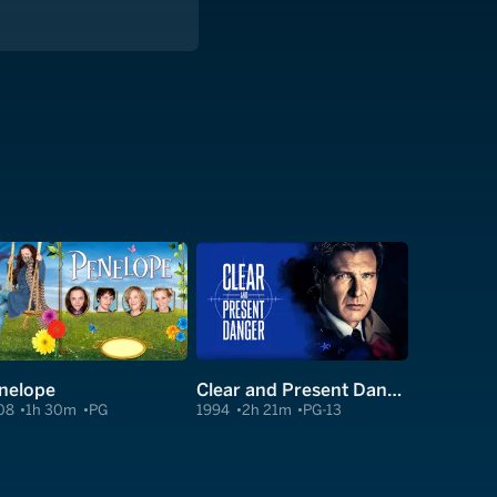
nelope
Clear and Present Danger
08
1h 30m
PG
1994
2h 21m
PG-13