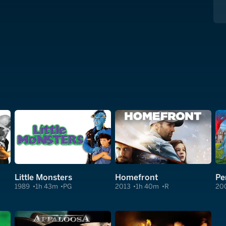
Little Monsters
Homefront
Pe
1989
1h 43m
PG
2013
1h 40m
R
20