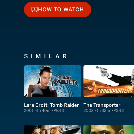
HOW TO WATCH
HOW TO WATCH
SIMILAR
Lara Croft: Tomb Raider
The Transporter
2001
1h 40m
PG-13
2002
1h 32m
PG-13