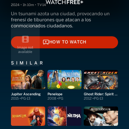
2024 • 1h 10m • TV-14
Un tsunami azota una ciudad, provocando un
frenesí de tiburones que atacan a los
conmocionados ciudadanos.
HOW TO WATCH
HOW TO WATCH
SIMILAR
Jupiter Ascending
Penelope
Ghost Rider: Spirit of Vengeance
2015
PG-13
2008
PG
2012
PG-13