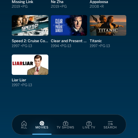
Missing Link
Ne Zha
Appaloosa
2019
PG
2019
PG
2008
R
Speed 2: Cruise Control
Clear and Present Danger
Titanic
1997
PG-13
1994
PG-13
1997
PG-13
Liar Liar
1997
PG-13
ALL
MOVIES
TV SHOWS
LIVE TV
SEARCH