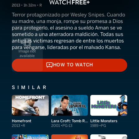
2013 • 1h 32m • R
Terror protagonizado por Wesley Snipes. Cuando
su madre, una monja, rompe su promesa a Dios
para protegerlo, el asesino a sueldo Aman se ve
sometido a una aterradora maldición. Todas sus
antiguas victimas regresan de entre los muertos
para vengarse, lideradas por el malvado Kansa.
HOW TO WATCH
HOW TO WATCH
SIMILAR
Homefront
Lara Croft: Tomb Raider
Little Monsters
2013
R
2001
PG-13
1989
PG