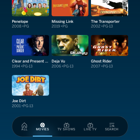
Penelope
Missing Link
The Transporter
2008
PG
2019
PG
2002
PG-13
Clear and Present Danger
Deja Vu
Ghost Rider
1994
PG-13
2006
PG-13
2007
PG-13
Joe Dirt
2001
PG-13
ALL
MOVIES
TV SHOWS
LIVE TV
SEARCH