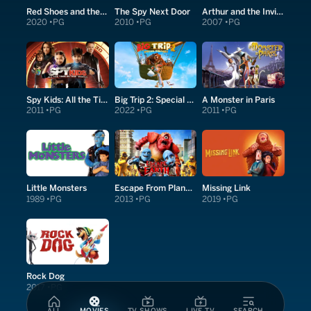
Red Shoes and the Seven Dwarfs
The Spy Next Door
Arthur and the Invisibles
2020
PG
2010
PG
2007
PG
Spy Kids: All the Time in the World in 4D
Big Trip 2: Special Delivery
A Monster in Paris
2011
PG
2022
PG
2011
PG
Little Monsters
Escape From Planet Earth
Missing Link
1989
PG
2013
PG
2019
PG
Rock Dog
2017
PG
ALL
MOVIES
TV SHOWS
LIVE TV
SEARCH