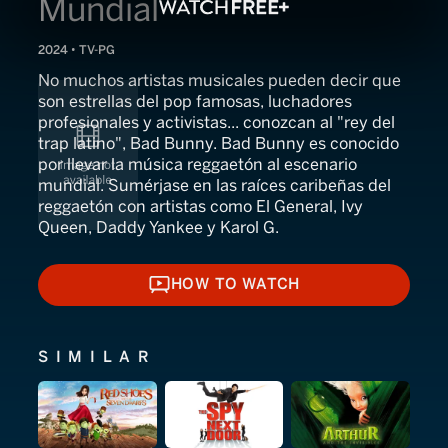
Mundial
2024 • TV-PG
No muchos artistas musicales pueden decir que
son estrellas del pop famosas, luchadores
profesionales y activistas... conozcan al "rey del
trap latino", Bad Bunny. Bad Bunny es conocido
por llevar la música reggaetón al escenario
mundial. Sumérjase en las raíces caribeñas del
reggaetón con artistas como El General, Ivy
Queen, Daddy Yankee y Karol G.
HOW TO WATCH
HOW TO WATCH
SIMILAR