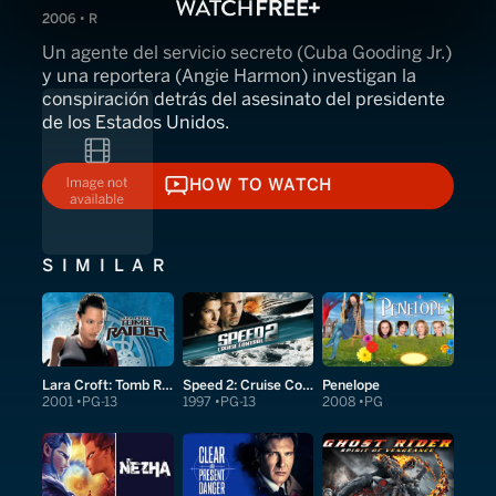
2006 • R
Un agente del servicio secreto (Cuba Gooding Jr.)
y una reportera (Angie Harmon) investigan la
conspiración detrás del asesinato del presidente
de los Estados Unidos.
HOW TO WATCH
HOW TO WATCH
SIMILAR
Lara Croft: Tomb Raider
Speed 2: Cruise Control
Penelope
2001
PG-13
1997
PG-13
2008
PG