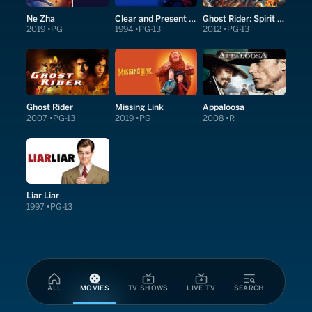
Ne Zha
Clear and Present Danger
Ghost Rider: Spirit of Vengeance
2019
PG
1994
PG-13
2012
PG-13
Ghost Rider
Missing Link
Appaloosa
2007
PG-13
2019
PG
2008
R
Liar Liar
1997
PG-13
ALL
MOVIES
TV SHOWS
LIVE TV
SEARCH