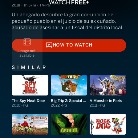
2018 • 1h 37m • TV-PG
Un abogado descubre la gran corrupción del
pequeño pueblo en el juicio de su ex cuñado,
acusado de asesinar a un fiscal del distrito local.
HOW TO WATCH
HOW TO WATCH
SIMILAR
The Spy Next Door
Big Trip 2: Special Delivery
A Monster in Paris
2010
PG
2022
PG
2011
PG