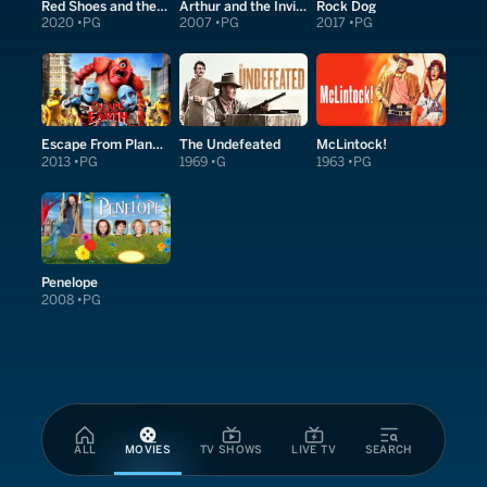
Red Shoes and the Seven Dwarfs
Arthur and the Invisibles
Rock Dog
2020
PG
2007
PG
2017
PG
Escape From Planet Earth
The Undefeated
McLintock!
2013
PG
1969
G
1963
PG
Penelope
2008
PG
ALL
MOVIES
TV SHOWS
LIVE TV
SEARCH