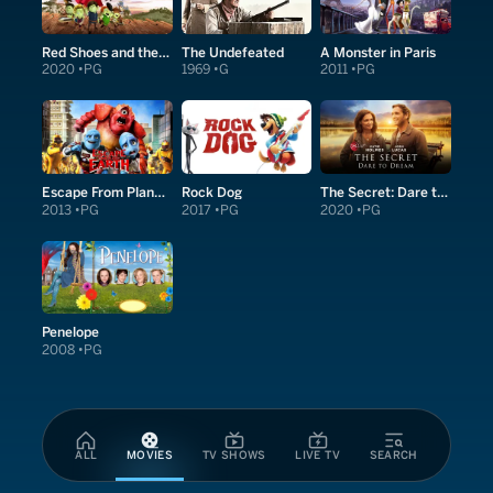
Red Shoes and the Seven Dwarfs
The Undefeated
A Monster in Paris
2020
PG
1969
G
2011
PG
Escape From Planet Earth
Rock Dog
The Secret: Dare to Dream
2013
PG
2017
PG
2020
PG
Penelope
2008
PG
ALL
MOVIES
TV SHOWS
LIVE TV
SEARCH