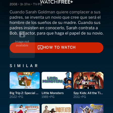
2008 • 1h 37m • TV-PG
Cuando Sarah Goldman quiere complacer a sus
padres, se inventa un novio que cree que será el
hombre de los sueños de su madre. Cuando sus
padres insisten en conocerlo, Sarah contrata a
Bob, un actor, para que haga el papel de su novio.
HOW TO WATCH
HOW TO WATCH
SIMILAR
Big Trip 2: Special Delivery
Little Monsters
Spy Kids: All the Time in the World in 4D
2022
PG
1989
PG
2011
PG