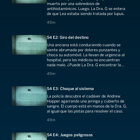
muerto por una sobredosis de
antihistamínicos. Luego, La Dra. G se entera
de que Lea estaba siendo tratada por lupus.
49 minutes
49m
S4 E2: Giro del destino
Una anciana está conduciendo cuando se
siente abrumada por dolores punzantes y
choca su automóvil. La llevan de urgencia al
hospital, pero los médicos no encuentran
nada malo. ¿Puede La Dra. G encontrar la
causa de la muerte?
49 minutes
49m
S4 E3: Choque al sistema
La policía descubre el cadáver de Andrew
Hopper agarrando una jeringa y cubierto de
sangre. El cuerpo está en manos de la Dra. G,
al igual que las pistas para resolver el caso.
49 minutes
49m
S4 E4: Juegos peligrosos