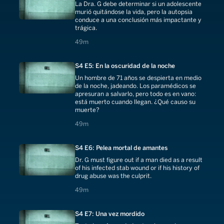
La Dra. G debe determinar si un adolescente
murió quitándose la vida, pero la autopsia
conduce a una conclusión más impactante y
trágica.
49 minutes
49m
S4 E5: En la oscuridad de la noche
Un hombre de 71 años se despierta en medio
de la noche, jadeando. Los paramédicos se
apresuran a salvarlo, pero todo es en vano:
está muerto cuando llegan. ¿Qué causo su
muerte?
49 minutes
49m
S4 E6: Pelea mortal de amantes
Dr. G must figure out if a man died as a result
of his infected stab wound or if his history of
drug abuse was the culprit.
49 minutes
49m
S4 E7: Una vez mordido