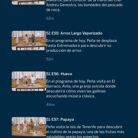
Andreu Genestra, las bondades del pescado
de roca.
52 minutes
52m
S1 E55: Arroz Largo Vaporizado
En el programa de hoy, Peña se desplaza
hasta Extremadura para descubrir su
producción de arroz.
51 minutes
51m
S1 E56: Huevo
En el programa de hoy, Peña visita en El
Barraco, Ávila, una granja avícola donde
descubrirá cómo viven las gallinas
escuchando música clásica.
49 minutes
49m
S1 E57: Papaya
Peña visita la isla de Tenerife para descubrir
el cultivo de la papaya, una de las frutas más
saludables según los expertos.