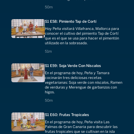
50 minutes
50m
S1 E58: Pimiento Tap de Cortí
Hoy Peña visitará Villafranca, Mallorca para
conocer el cultivo del pimiento Tap de Cortí
que es el que se usa para hacer el pimentón
utilizado en la sobrasada.
51 minutes
51m
S1 E59: Soja Verde Con Níscalos
En el programa de hoy, Peña y Tamara
cocinarán tres deliciosas recetas
vegetarianas: Soja verde con níscalos, Ramen
de verduras y Merengue de garbanzos con
higos.
50 minutes
50m
S1 E60: Frutas Tropicales
En el programa de hoy, Peña visita Las
Palmas de Gran Canaria para descubrir las
frutas tropicales que se cultivan en la isla