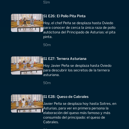
51 minutes
51m
S1 E26: El Pollo Pita Pinta
Hoy, el chef Peña se desplaza hasta Oviedo
para conocer de cerca la única raza de pollo
autóctona del Principado de Asturias: el pita
pinta.
50 minutes
50m
S1 E27: Ternera Asturiana
Hoy Javier Peña se desplaza hasta Oviedo
para descubrir los secretos de la ternera
asturiana.
50 minutes
50m
S1 E28: Queso de Cabrales
Javier Peña se desplaza hoy hasta Sotres, en
Asturias, para ver en primera persona la
elaboración del queso más famoso y más
consumido del principado: el queso de
Cabrales.