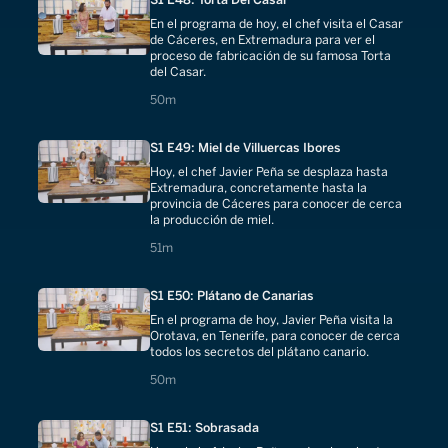
En el programa de hoy, el chef visita el Casar
de Cáceres, en Extremadura para ver el
proceso de fabricación de su famosa Torta
del Casar.
50 minutes
50m
S1 E49: Miel de Villuercas Ibores
Hoy, el chef Javier Peña se desplaza hasta
Extremadura, concretamente hasta la
provincia de Cáceres para conocer de cerca
la producción de miel.
51 minutes
51m
S1 E50: Plátano de Canarias
En el programa de hoy, Javier Peña visita la
Orotava, en Tenerife, para conocer de cerca
todos los secretos del plátano canario.
50 minutes
50m
S1 E51: Sobrasada