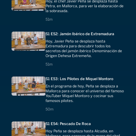
Hoy, el chef Javier Peña se desplaza hasta
Petra, en Mallorca, para ver la elaboración de
la sobrasada.
51 minutes
51m
S1 E52: Jamón Ibérico de Extremadura
Hoy, Javier Peña se desplaza hasta
Extremadura para descubrir todos los
secretos del jamón ibérico Denominación de
Origen Dehesa Extremeña.
51 minutes
51m
S1 E53: Los Pilotes de Miquel Montoro
En el programa de hoy, Peña se desplaza a
Mallorca para conocer el universo del famoso
YouTuber Miquel Montoro y cocinar sus
famosos pilotes.
50 minutes
50m
S1 E54: Pescado De Roca
Hoy Peña se desplaza hasta Alcudia, en
Mallorca, para conocer de la mano del chef