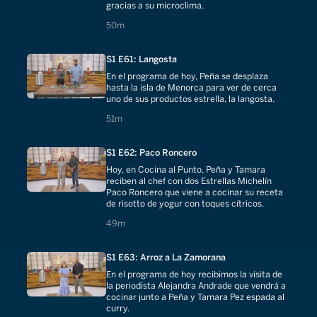
gracias a su microclima.
50 minutes
50m
S1 E61: Langosta
En el programa de hoy, Peña se desplaza
hasta la isla de Menorca para ver de cerca
uno de sus productos estrella, la langosta.
51 minutes
51m
S1 E62: Paco Roncero
Hoy, en Cocina al Punto, Peña y Tamara
reciben al chef con dos Estrellas Michelín
Paco Roncero que viene a cocinar su receta
de risotto de yogur con toques cítricos.
49 minutes
49m
S1 E63: Arroz a La Zamorana
En el programa de hoy recibimos la visita de
la periodista Alejandra Andrade que vendrá a
cocinar junto a Peña y Tamara Pez espada al
curry.