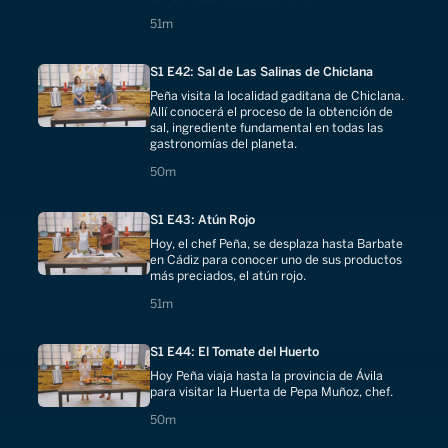
51 minutes
51m
S1 E42: Sal de Las Salinas de Chiclana
Peña visita la localidad gaditana de Chiclana.
Allí conocerá el proceso de la obtención de
sal, ingrediente fundamental en todas las
gastronomías del planeta.
50 minutes
50m
S1 E43: Atún Rojo
Hoy, el chef Peña, se desplaza hasta Barbate
en Cádiz para conocer uno de sus productos
más preciados, el atún rojo.
51 minutes
51m
S1 E44: El Tomate del Huerto
Hoy Peña viaja hasta la provincia de Ávila
para visitar la Huerta de Pepa Muñoz, chef.
50 minutes
50m