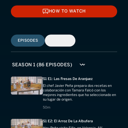
HOW TO WATCH
HOW TO WATCH
EPISODES
SIMILAR
S1 E1: Las Fresas De Aranjuez
El chef Javier Peña prepara dos recetas en
colaboración con Tamara Falcó con los
mejores ingredientes que ha seleccionado en
su lugar de origen.
50 minutes
50m
S1 E2: El Arroz De La Albufera
Hoy Peña visita Silla, en Valencia. Allí