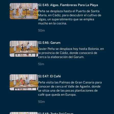
S1 E45: Algas. Fiambreras Para La Playa
Peña se desplaza hasta el Puerto de Santa
María, en Cádiz, para descubrir el cultivo de
algas, un superalimento que se emplea
mucho en la cocina.
50 minutes
50m
S1 E46: Garum
Javier Peña se desplaza hoy hasta Bolonia, en
la provincia de Cádiz, donde conocerá de
cerca la elaboración del Garum.
51 minutes
51m
S1 E47: El Café
Peña visita las Palmas de Gran Canaria para
conocer de cerca el Valle de Agaete, donde
se sitúa una de las pocas plantaciones de
café que queda en Europa.
50 minutes
50m
S1 E48: Torta Del Casar