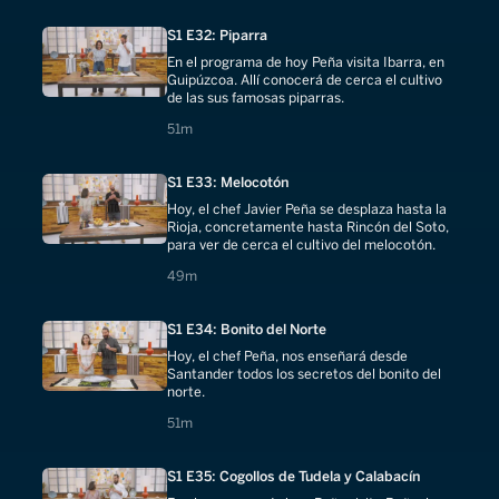
S1 E32: Piparra
En el programa de hoy Peña visita Ibarra, en
Guipúzcoa. Allí conocerá de cerca el cultivo
de las sus famosas piparras.
51 minutes
51m
S1 E33: Melocotón
Hoy, el chef Javier Peña se desplaza hasta la
Rioja, concretamente hasta Rincón del Soto,
para ver de cerca el cultivo del melocotón.
49 minutes
49m
S1 E34: Bonito del Norte
Hoy, el chef Peña, nos enseñará desde
Santander todos los secretos del bonito del
norte.
51 minutes
51m
S1 E35: Cogollos de Tudela y Calabacín