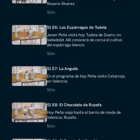
Rosario Álvarez.
50 minutes
50m
S1 E6: Los Espárragos de Tudela
Javier Peña visita hoy Tudela de Duero, en
Valladolid. Allí conocerá de cerca el cultivo
del espárrago blanco.
50 minutes
50m
S1 E7: La Anguila
En el programa de hoy Peña visita Catarroja,
en Valencia.
50 minutes
50m
S1 E8: El Chocolate de Ruzafa
Hoy Peña viaja hasta el barrio de moda de
Valencia, Ruzafa.
50 minutes
50m