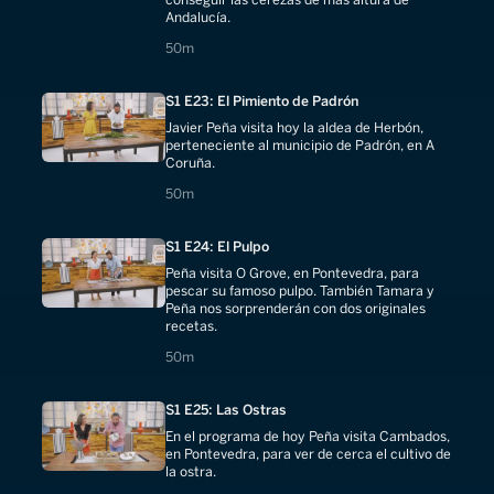
Andalucía.
50 minutes
50m
S1 E23: El Pimiento de Padrón
Javier Peña visita hoy la aldea de Herbón,
perteneciente al municipio de Padrón, en A
Coruña.
50 minutes
50m
S1 E24: El Pulpo
Peña visita O Grove, en Pontevedra, para
pescar su famoso pulpo. También Tamara y
Peña nos sorprenderán con dos originales
recetas.
50 minutes
50m
S1 E25: Las Ostras
En el programa de hoy Peña visita Cambados,
en Pontevedra, para ver de cerca el cultivo de
la ostra.