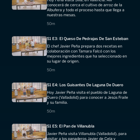
conocerá de cerca el cultivo de arroz de la
Albufera y todo el proceso hasta que llega a
nuestras mesas.
50 minutes
50m
S1 E3: El Queso De Pedrajas De San Esteban
El chef Javier Peña prepara dos recetas en
colaboración con Tamara Falcó con los
mejores ingredientes que ha seleccionado en
su lugar de origen.
50 minutes
50m
S1 E4: Los Guisantes De Laguna De Duero
Hoy Javier Peña visita el pueblo de Laguna de
Duero (Valladolid) para conocer a Jesús Fraile
y su familia.
50 minutes
50m
S1 E5: El Pan de Villanubla
Javier Peña visita Villanubla (Valladolid), para
visitar a los panaderos Javier de Cela y