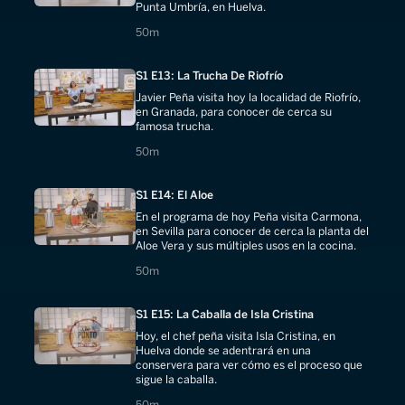
Punta Umbría, en Huelva.
50 minutes
50m
S1 E13: La Trucha De Riofrío
Javier Peña visita hoy la localidad de Riofrío,
en Granada, para conocer de cerca su
famosa trucha.
50 minutes
50m
S1 E14: El Aloe
En el programa de hoy Peña visita Carmona,
en Sevilla para conocer de cerca la planta del
Aloe Vera y sus múltiples usos en la cocina.
50 minutes
50m
S1 E15: La Caballa de Isla Cristina
Hoy, el chef peña visita Isla Cristina, en
Huelva donde se adentrará en una
conservera para ver cómo es el proceso que
sigue la caballa.
50 minutes
50m