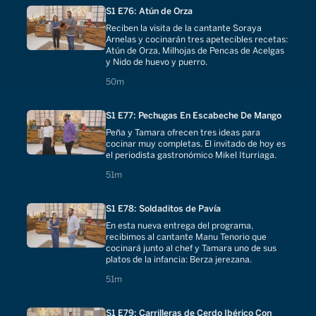
S1 E76: Atún de Orza
Reciben la visita de la cantante Soraya
Arnelas y cocinarán tres apetecibles recetas:
Atún de Orza, Milhojas de Pencas de Acelgas
y Nido de huevo y puerro.
50 minutes
50m
S1 E77: Pechugas En Escabeche De Mango
Peña y Tamara ofrecen tres ideas para
cocinar muy completas. El invitado de hoy es
el periodista gastronómico Mikel Iturriaga.
51 minutes
51m
S1 E78: Soldaditos de Pavía
En esta nueva entrega del programa,
recibimos al cantante Manu Tenorio que
cocinará junto al chef y Tamara uno de sus
platos de la infancia: Berza jerezana.
51 minutes
51m
S1 E79: Carrilleras de Cerdo Ibérico Con