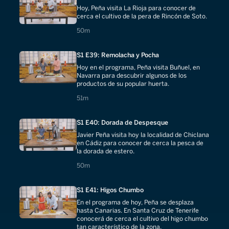
Hoy, Peña visita La Rioja para conocer de
cerca el cultivo de la pera de Rincón de Soto.
50 minutes
50m
S1 E39: Remolacha y Pocha
Hoy en el programa, Peña visita Buñuel, en
Navarra para descubrir algunos de los
productos de su popular huerta.
51 minutes
51m
S1 E40: Dorada de Despesque
Javier Peña visita hoy la localidad de Chiclana
en Cádiz para conocer de cerca la pesca de
la dorada de estero.
50 minutes
50m
S1 E41: Higos Chumbo
En el programa de hoy, Peña se desplaza
hasta Canarias. En Santa Cruz de Tenerife
conocerá de cerca el cultivo del higo chumbo
tan característico de la zona.