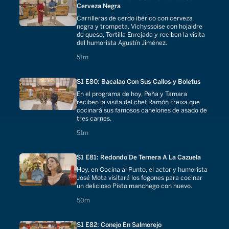
Cerveza Negra
Carrilleras de cerdo ibérico con cerveza
negra y trompeta, Vichyssoise con hojaldre
de queso, Tortilla Enrejada y reciben la visita
del humorista Agustín Jiménez.
51 minutes
51m
S1 E80: Bacalao Con Sus Callos y Boletus
En el programa de hoy, Peña y Tamara
reciben la visita del chef Ramón Freixa que
cocinará sus famosos canelones de asado de
tres carnes.
51 minutes
51m
S1 E81: Redondo De Ternera A La Cazuela
Hoy, en Cocina al Punto, el actor y humorista
José Mota visitará los fogones para cocinar
un delicioso Pisto manchego con huevo.
50 minutes
50m
S1 E82: Conejo En Salmorejo