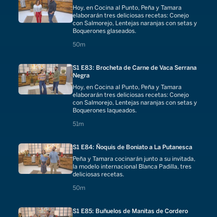
Hoy, en Cocina al Punto, Peña y Tamara
elaborarán tres deliciosas recetas: Conejo
con Salmorejo, Lentejas naranjas con setas y
Boquerones glaseados.
50 minutes
50m
S1 E83: Brocheta de Carne de Vaca Serrana
Negra
Hoy, en Cocina al Punto, Peña y Tamara
elaborarán tres deliciosas recetas: Conejo
con Salmorejo, Lentejas naranjas con setas y
Boquerones laqueados.
51 minutes
51m
S1 E84: Ñoquis de Boniato a La Putanesca
Peña y Tamara cocinarán junto a su invitada,
la modelo internacional Blanca Padilla, tres
deliciosas recetas.
50 minutes
50m
S1 E85: Buñuelos de Manitas de Cordero