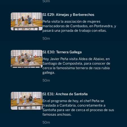
50 minutes
50m
S1 E29: Almejas y Berberechos
Peña visita la asociación de mujeres
mariscadoras de Cambados, en Pontevedra, y
pasará una jornada de trabajo con ellas.
50 minutes
50m
S1 E30: Ternera Gallega
Hoy Javier Peña visita Aldea de Abaixo, en
Santiago de Compostela, para conocer de
cerca la famosísima ternera de raza rubia
gallega.
50 minutes
50m
S1 E31: Anchoa de Santoña
En el programa de hoy, el chef Peña se
traslada a Cantabria, concretamente a
Santoña para ver de cerca el proceso de sus
famosas anchoas.
50 minutes
50m