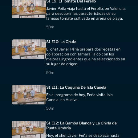
S1 E9: El Tomate Del Perelló
Javier Peña viaja hasta el Perelló, en Valencia,
para descubrir las características de su
famoso tomate cultivado en arena de playa.
50 minutes
50m
S1 E10: La Chufa
El chef Javier Peña prepara dos recetas en
colaboración con Tamara Falcó con los
mejores ingredientes que ha seleccionado en
su lugar de origen.
50 minutes
50m
S1 E11: La Coquina De Isla Canela
En el programa de hoy, Peña visita Isla
Canela, en Huelva.
50 minutes
50m
S1 E12: La Gamba Blanca y La Chirla de
Punta Umbría
Hoy, el chef Javier Peña se desplaza hasta