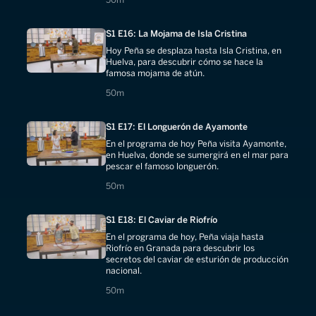
S1 E16: La Mojama de Isla Cristina
Hoy Peña se desplaza hasta Isla Cristina, en
Huelva, para descubrir cómo se hace la
famosa mojama de atún.
50 minutes
50m
S1 E17: El Longuerón de Ayamonte
En el programa de hoy Peña visita Ayamonte,
en Huelva, donde se sumergirá en el mar para
pescar el famoso longuerón.
50 minutes
50m
S1 E18: El Caviar de Riofrío
En el programa de hoy, Peña viaja hasta
Riofrío en Granada para descubrir los
secretos del caviar de esturión de producción
nacional.
50 minutes
50m