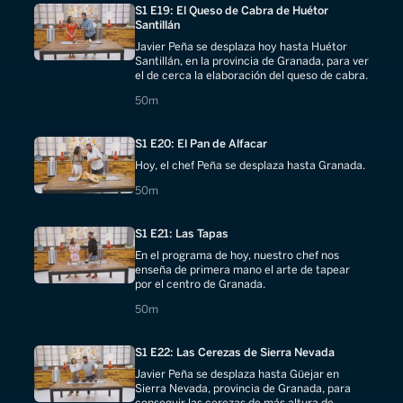
S1 E19: El Queso de Cabra de Huétor
Santillán
Javier Peña se desplaza hoy hasta Huétor
Santillán, en la provincia de Granada, para ver
el de cerca la elaboración del queso de cabra.
50 minutes
50m
S1 E20: El Pan de Alfacar
Hoy, el chef Peña se desplaza hasta Granada.
50 minutes
50m
S1 E21: Las Tapas
En el programa de hoy, nuestro chef nos
enseña de primera mano el arte de tapear
por el centro de Granada.
50 minutes
50m
S1 E22: Las Cerezas de Sierra Nevada
Javier Peña se desplaza hasta Güejar en
Sierra Nevada, provincia de Granada, para
conseguir las cerezas de más altura de