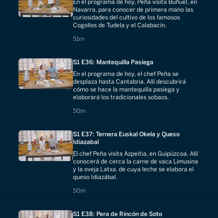
En el programa de hoy, Peña visita Buñuel, en
Navarra, para conocer de primera mano las
curiosidades del cultivo de los famosos
Cogollos de Tudela y el Calabacín.
51 minutes
51m
S1 E36: Mantequilla Pasiega
En el programa de hoy, el chef Peña se
desplaza hasta Cantabria. Allí descubrirá
cómo se hace la mantequilla pasiega y
elaborará los tradicionales sobaos.
50 minutes
50m
S1 E37: Ternera Euskal Okela y Queso
Idiazabal
El chef Peña visita Azpeitia, en Guipúzcoa. Allí
conocerá de cerca la carne de vaca Limusina
y la oveja Latxa, de cuya leche se elabora el
queso Idiazábal.
50 minutes
50m
S1 E38: Pera de Rincón de Soto