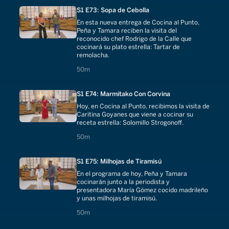
S1 E73: Sopa de Cebolla
En esta nueva entrega de Cocina al Punto,
Peña y Tamara reciben la visita del
reconocido chef Rodrigo de la Calle que
cocinará su plato estrella: Tartar de
remolacha.
50 minutes
50m
S1 E74: Marmitako Con Corvina
Hoy, en Cocina al Punto, recibimos la visita de
Caritina Goyanes que viene a cocinar su
receta estrella: Solomillo Strogonoff.
50 minutes
50m
S1 E75: Milhojas de Tiramisú
En el programa de hoy, Peña y Tamara
cocinarán junto a la periodista y
presentadora María Gómez cocido madrileño
y unas milhojas de tiramisú.
50 minutes
50m