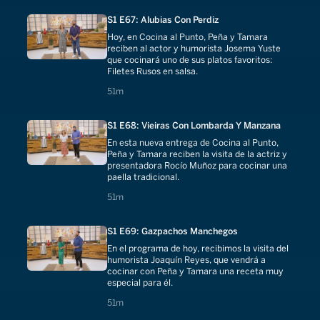
S1 E67: Alubias Con Perdiz
Hoy, en Cocina al Punto, Peña y Tamara
reciben al actor y humorista Josema Yuste
que cocinará uno de sus platos favoritos:
Filetes Rusos en salsa.
51 minutes
51m
S1 E68: Vieiras Con Lombarda Y Manzana
En esta nueva entrega de Cocina al Punto,
Peña y Tamara reciben la visita de la actriz y
presentadora Rocío Muñoz para cocinar una
paella tradicional.
51 minutes
51m
S1 E69: Gazpachos Manchegos
En el programa de hoy, recibimos la visita del
humorista Joaquín Reyes, que vendrá a
cocinar con Peña y Tamara una receta muy
especial para él.
51 minutes
51m