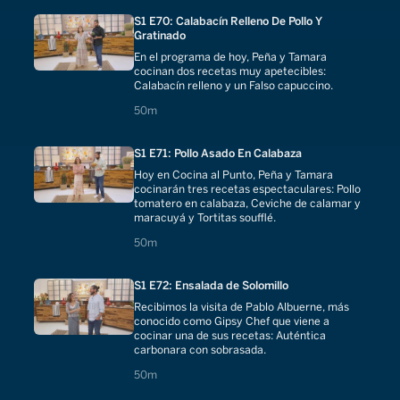
S1 E70: Calabacín Relleno De Pollo Y
Gratinado
En el programa de hoy, Peña y Tamara
cocinan dos recetas muy apetecibles:
Calabacín relleno y un Falso capuccino.
50 minutes
50m
S1 E71: Pollo Asado En Calabaza
Hoy en Cocina al Punto, Peña y Tamara
cocinarán tres recetas espectaculares: Pollo
tomatero en calabaza, Ceviche de calamar y
maracuyá y Tortitas soufflé.
50 minutes
50m
S1 E72: Ensalada de Solomillo
Recibimos la visita de Pablo Albuerne, más
conocido como Gipsy Chef que viene a
cocinar una de sus recetas: Auténtica
carbonara con sobrasada.
50 minutes
50m