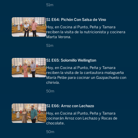
51 minutes
51m
S1 E64: Pichón Con Salsa de Vino
Hoy, en Cocina al Punto, Peña y Tamara
reciben la visita de la nutricionista y cocinera
Marta Verona.
51 minutes
51m
S1 E65: Solomillo Wellington
Hoy, en Cocina al Punto, Peña y Tamara
reciben la visita de la cantautora malagueña
María Peláe para cocinar un Gazpachuelo con
chirivía.
50 minutes
50m
S1 E66: Arroz con Lechazo
Hoy, en Cocina al Punto, Peña y Tamara
cocinarán Arroz con Lechazo y Rocas de
chocolate.
50 minutes
50m