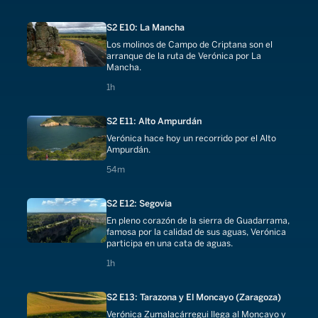
S2 E10: La Mancha
Los molinos de Campo de Criptana son el
arranque de la ruta de Verónica por La
Mancha.
1 hours
1h
S2 E11: Alto Ampurdán
Verónica hace hoy un recorrido por el Alto
Ampurdán.
54 minutes
54m
S2 E12: Segovia
En pleno corazón de la sierra de Guadarrama,
famosa por la calidad de sus aguas, Verónica
participa en una cata de aguas.
1 hours
1h
S2 E13: Tarazona y El Moncayo (Zaragoza)
Verónica Zumalacárregui llega al Moncayo y