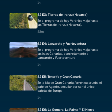
1 hours
1h
S2 E3: Tierras de Iranzu (Navarra)
En el programa de hoy Verónica viaja hasta
las Tierras de Iranzu (Navarra).
58 minutes
58m
S2 E4: Lanzarote y Fuerteventura
En el programa de hoy Verónica viaja hasta
las Islas Canarias, concretamente a
Lanzarote y Fuerteventura.
1 hours
1h
S2 E5: Tenerife y Gran Canaria
En la isla de Gran Canaria, Verónica prueba el
café de Agaete, peculiar por ser el único
cafetal de Europa.
1 hours
1h
S2 E6: La Gomera, La Palma Y El Hierro