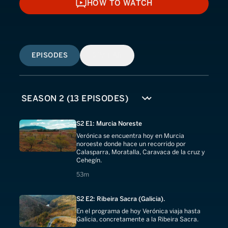
HOW TO WATCH
HOW TO WATCH
EPISODES
SIMILAR
S2 E1: Murcia Noreste
Verónica se encuentra hoy en Murcia
noroeste donde hace un recorrido por
Calasparra, Moratalla, Caravaca de la cruz y
Cehegín.
53 minutes
53m
S2 E2: Ribeira Sacra (Galicia).
En el programa de hoy Verónica viaja hasta
Galicia, concretamente a la Ribeira Sacra.