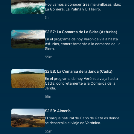
Hoy vamos a conocer tres maravillosas islas:
La Gomera, La Palma y El Hierro.
1 hours
1h
S2 E7: La Comarca de La Sidra (Asturias)
En el programa de hoy Verónica viaja hasta
Asturias, concretamente a la comarca de La
Sidra.
55 minutes
55m
S2 E8: La Comarca de la Janda (Cádiz)
En el programa de hoy Verónica viaja hasta
Cádiz, concretamente a la Comarca de la
Janda.
55 minutes
55m
S2 E9: Almería
El parque natural de Cabo de Gata es donde
se desarrolla el viaje de Verónica.
55 minutes
55m