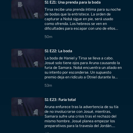
S1 E21: Una prenda para la boda
Tirsa recibe una prenda íntima para su noche
de bodas que la entristece. La orden de
capturar a Nobá sigue en pie, será usado
como ofrenda. Los hebreos se ven en
dificultades para escapar con uno de ellos
herido. Haniel es obligado a bañarse para su
50 minutes
50m
boda.
S1 E22: La boda
La boda de Haniel y Tirsa se lleva a cabo.
Josué solo tiene ojos para Aruna causando la
furia de Samara. Nobá encuentra un aliado en
su intento por esconderse. Un supuesto
premio deja en ridículo a Otniel durante la
boda. Aruna recibe una advertencia.
53 minutes
53m
S1 E23: Furia total
Aruna enfurece tras la advertencia de su tía
de no involucrarse con Josué, mientras,
Samara sufre una crisis tras el rechazo del
mismo hombre. Josué planea empezar los
preparativos para la travesía del Jordán.
Nobá está a punto de ser capturado.