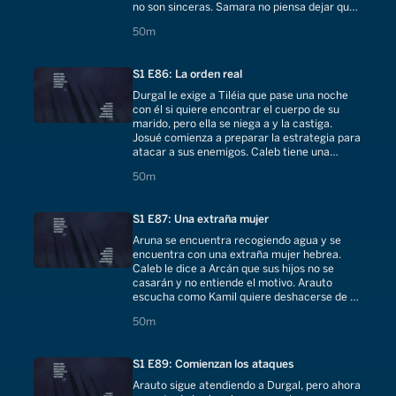
no son sinceras. Samara no piensa dejar que
Aruna se quede con Josué.
50 minutes
50m
S1 E86: La orden real
Durgal le exige a Tiléia que pase una noche
con él si quiere encontrar el cuerpo de su
marido, pero ella se niega a y la castiga.
Josué comienza a preparar la estrategia para
atacar a sus enemigos. Caleb tiene una
respuesta a la propuesta de Arcán.
50 minutes
50m
S1 E87: Una extraña mujer
Aruna se encuentra recogiendo agua y se
encuentra con una extraña mujer hebrea.
Caleb le dice a Arcán que sus hijos no se
casarán y no entiende el motivo. Arauto
escucha como Kamil quiere deshacerse de su
hermano para quedarse con el reino.
50 minutes
50m
S1 E89: Comienzan los ataques
Arauto sigue atendiendo a Durgal, pero ahora