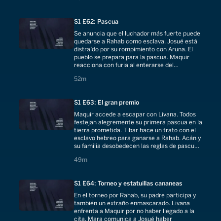
S1 E62: Pascua
Se anuncia que el luchador más fuerte puede
quedarse a Rahab como esclava. Josué está
distraído por su rompimiento con Aruna. El
pueblo se prepara para la pascua. Maquir
reacciona con furia al enterarse del
embarazo de Livana.
52 minutes
52m
S1 E63: El gran premio
Maquir accede a escapar con Livana. Todos
festejan alegremente su primera pascua en la
tierra prometida. Tibar hace un trato con el
esclavo hebreo para ganarse a Rahab. Acán y
su familia desobedecen las reglas de pascua.
Todos se alistan para el torneo.
49 minutes
49m
S1 E64: Torneo y estatuillas cananeas
En el torneo por Rahab, su padre participa y
también un extraño enmascarado. Livana
enfrenta a Maquir por no haber llegado a la
cita. Mara comunica a Josué haber