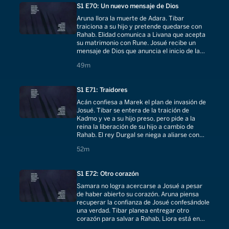
S1 E70: Un nuevo mensaje de Dios
Aruna llora la muerte de Adara. Tibar
traiciona a su hijo y pretende quedarse con
Rahab. Elidad comunica a Livana que acepta
su matrimonio con Rune. Josué recibe un
mensaje de Dios que anuncia el inicio de la
guerra. Boán pide a Ruth en matrimonio.
49 minutes
49m
S1 E71: Traidores
Acán confiesa a Marek el plan de invasión de
Josué. Tibar se entera de la traición de
Kadmo y ve a su hijo preso, pero pide a la
reina la liberación de su hijo a cambio de
Rahab. El rey Durgal se niega a aliarse con
Marek para defender Jericó.
52 minutes
52m
S1 E72: Otro corazón
Samara no logra acercarse a Josué a pesar
de haber abierto su corazón. Aruna piensa
recuperar la confianza de Josué confesándole
una verdad. Tibar planea entregar otro
corazón para salvar a Rahab, Liora está en
peligro. Todos se preparan para la guerra.