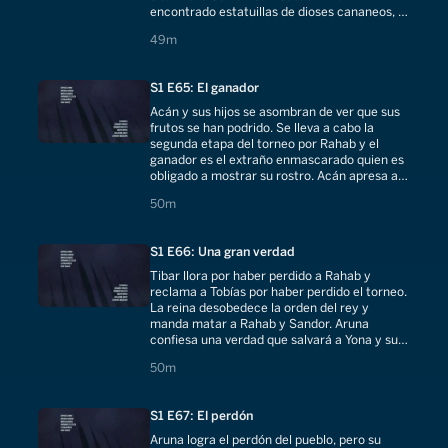
encontrado estatuillas de dioses cananeos, él
junto con sus aliados buscan al posible dueño.
49 minutes
49m
S1 E65: El ganador
Acán y sus hijos se asombran de ver que sus
frutos se han podrido. Se lleva a cabo la
segunda etapa del torneo por Rahab y el
ganador es el extraño enmascarado quien es
obligado a mostrar su rostro. Acán apresa a
Mara y a su familia.
50 minutes
50m
S1 E66: Una gran verdad
Tibar llora por haber perdido a Rahab y
reclama a Tobías por haber perdido el torneo.
La reina desobedece la orden del rey y
manda matar a Rahab y Sandor. Aruna
confiesa una verdad que salvará a Yona y su
familia, pero la pone en peligro a ella.
50 minutes
50m
S1 E67: El perdón
Aruna logra el perdón del pueblo, pero su