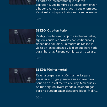
es parte de los hombres que quieren
derrocarlo. Los hombres de Josué comienzan
a hacer avances para atacar a sus enemigos.
Kamil esta listo para traicionar a su hermano.
51 minutes
51m
S1 E90: Otro territorio
Raab y los otros extranjeros, incluidos niños,
siguen siendo rechazados por los hebreos y
tienen una solución. La madre de Melina la
visita en los calabozos y le dice que hará todo
para liberarla. Ravena comienza a trabajar en
la traición a Durgal.
51 minutes
51m
S1 E91: Pócima mortal
Ravena prepara una pócima mortal para
asesinar a Drugal y envía a su esclavo para
ponerla en los alimentos del rey. Melequías y
Salmon siguen investigando a los enemigos,
pero no pueden pasar desapercibidos. Melina
trata de negociar su libertad.
50 minutes
50m