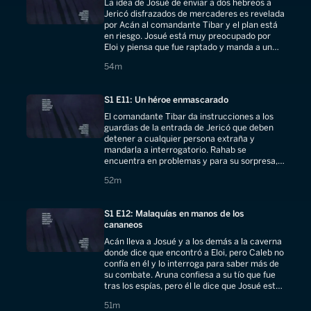
La idea de Josué de enviar a dos hebreos a
Jericó disfrazados de mercaderes es revelada
por Acán al comandante Tibar y el plan está
en riesgo. Josué está muy preocupado por
Eloi y piensa que fue raptado y manda a un
grupo para rescatarlo.
54 minutes
54m
S1 E11: Un héroe enmascarado
El comandante Tibar da instrucciones a los
guardias de la entrada de Jericó que deben
detener a cualquier persona extraña y
mandarla a interrogatorio. Rahab se
encuentra en problemas y para su sorpresa,
Salmón es quien la rescata.
52 minutes
52m
S1 E12: Malaquías en manos de los
cananeos
Acán lleva a Josué y a los demás a la caverna
donde dice que encontró a Eloi, pero Caleb no
confía en él y lo interroga para saber más de
su combate. Aruna confiesa a su tío que fue
tras los espías, pero él le dice que Josué está
decepcionado de ella.
51 minutes
51m