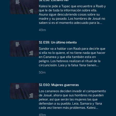
Kalesi le pide a Tupac que encuentre a Raab y
que le de toda la información sobre ella.
Asuna sigue descubriendo cosas sobre su
madre y su pasado. Los hombres de Josué no
saben si es el momento adecuado para la
circuncisión.
49 minutes
49m
S1 E59: Un último intento
Sandor va a hablar con Raab para decirle que
si ella no lo quiere, el no tiene nada que hacer
en Cananea y que ella también esta en
peligro. Los hebreos realizan el ritual de la
circuncisión. Laia y la falsa Yana tienen
problemas viviendo juntas.
50 minutes
50m
S1 E60: Mujeres guerreras
Los cananeos deciden invadir el campamento
de Josué, ahora que sus hombres no pueden
pelear, así que serán las mujeres las que
defiendan a su pueblo. Leia, Samara y Yana
cada vez tienen más problemas. Kalesi
enloquece de celos por Sandor.
49 minutes
49m