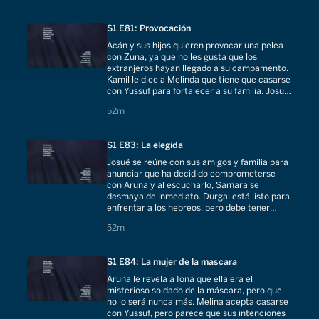
S1 E81: Provocación
Acán y sus hijos quieren provocar una pelea
con Zuna, ya que no les gusta que los
extranjeros hayan llegado a su campamento.
Kamil le dice a Melinda que tiene que casarse
con Yussuf para fortalecer a su familia. Josué
y Aruna retoman su relación.
52 minutes
52m
S1 E83: La elegida
Josué se reúne con sus amigos y familia para
anunciar que ha decidido comprometerse
con Aruna y al escucharlo, Samara se
desmaya de inmediato. Durgal está listo para
enfrentar a los hebreos, pero debe tener
cuidado. Melina detesta a su padre.
52 minutes
52m
S1 E84: La mujer de la mascara
Aruna le revela a Ioná que ella era el
misterioso soldado de la máscara, pero que
no lo será nunca más. Melina acepta casarse
con Yussuf, pero parece que sus intenciones