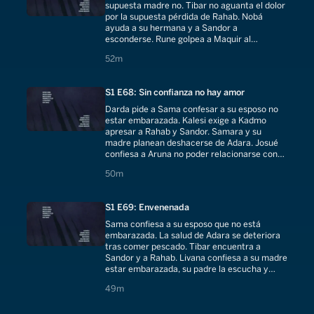
supuesta madre no. Tibar no aguanta el dolor
por la supuesta pérdida de Rahab. Nobá
ayuda a su hermana y a Sandor a
esconderse. Rune golpea a Maquir al
enterarse de lo que le hizo a Livana.
52 minutes
52m
S1 E68: Sin confianza no hay amor
Darda pide a Sama confesar a su esposo no
estar embarazada. Kalesi exige a Kadmo
apresar a Rahab y Sandor. Samara y su
madre planean deshacerse de Adara. Josué
confiesa a Aruna no poder relacionarse con
alguien que no confía en él. TIbar encuentra a
50 minutes
50m
Rahab
S1 E69: Envenenada
Sama confiesa a su esposo que no está
embarazada. La salud de Adara se deteriora
tras comer pescado. Tibar encuentra a
Sandor y a Rahab. Livana confiesa a su madre
estar embarazada, su padre la escucha y
Renu se responsabiliza por sus actos.
49 minutes
49m