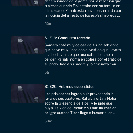
decepcionado de la gente por la reacción que
tuvieron cuando Eloi estaba con su familia en
el mercado. Rahab está muy consternada por
la noticia del arresto de los espías hebreos y
ahora quiere intentar ayudarlos.
50 minutes
50m
S1 E19: Conquista forzada
Samara está muy celosa de Aruna sabiendo
que se ve muy linda con el vestido que llevará
a la boda y hace que una cabra lo eche a
perder. Rahab monta en cólera por el trato de
su padre hacia su madre y lo amenaza con
irse de ahí si continúa así.
51 minutes
51m
S1 E20: Hebreos escondidos
Los prisioneros logran huir provocando la
furia de sus captores. Rahab alerta a Nobá
sobre la presencia de Tibar y le pide que
huya. La vida de Rahab y su familia está en
peligro cuando Tibar llega a buscar a los
hebreos que esconde.
50 minutes
50m