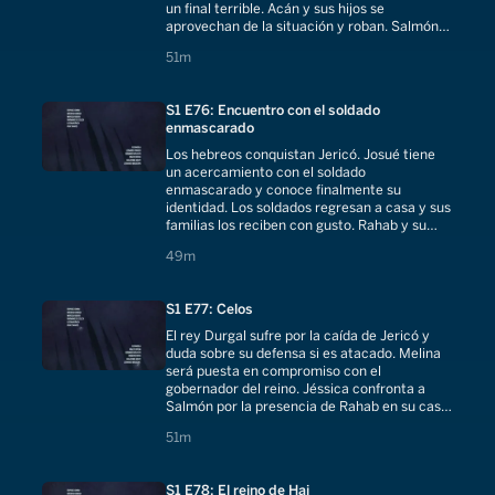
un final terrible. Acán y sus hijos se
aprovechan de la situación y roban. Salmón
cumple su palabra de salvar a Rahab.
51 minutes
51m
S1 E76: Encuentro con el soldado
enmascarado
Los hebreos conquistan Jericó. Josué tiene
un acercamiento con el soldado
enmascarado y conoce finalmente su
identidad. Los soldados regresan a casa y sus
familias los reciben con gusto. Rahab y su
familia son recibidos en casa de Salmón.
49 minutes
49m
S1 E77: Celos
El rey Durgal sufre por la caída de Jericó y
duda sobre su defensa si es atacado. Melina
será puesta en compromiso con el
gobernador del reino. Jéssica confronta a
Salmón por la presencia de Rahab en su casa.
Leia llora por la deformidad de su hijo.
51 minutes
51m
S1 E78: El reino de Hai