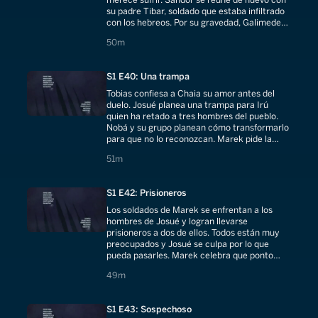
su padre Tibar, soldado que estaba infiltrado
con los hebreos. Por su gravedad, Galimedes
es liberado.
50 minutes
50m
S1 E40: Una trampa
Tobias confiesa a Chaia su amor antes del
duelo. Josué planea una trampa para Irú
quien ha retado a tres hombres del pueblo.
Nobá y su grupo planean cómo transformarlo
para que no lo reconozcan. Marek pide la
captura de un hebreo para sacrificio.
51 minutes
51m
S1 E42: Prisioneros
Los soldados de Marek se enfrentan a los
hombres de Josué y logran llevarse
prisioneros a dos de ellos. Todos están muy
preocupados y Josué se culpa por lo que
pueda pasarles. Marek celebra que ponto
podrá sacrificar a los hebreos.
49 minutes
49m
S1 E43: Sospechoso