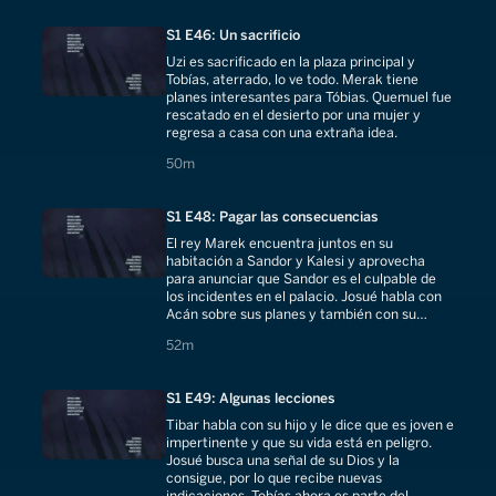
S1 E46: Un sacrificio
Uzi es sacrificado en la plaza principal y
Tobías, aterrado, lo ve todo. Merak tiene
planes interesantes para Tóbias. Quemuel fue
rescatado en el desierto por una mujer y
regresa a casa con una extraña idea.
50 minutes
50m
S1 E48: Pagar las consecuencias
El rey Marek encuentra juntos en su
habitación a Sandor y Kalesi y aprovecha
para anunciar que Sandor es el culpable de
los incidentes en el palacio. Josué habla con
Acán sobre sus planes y también con su
ejercito sobre sus estrategias.
52 minutes
52m
S1 E49: Algunas lecciones
Tibar habla con su hijo y le dice que es joven e
impertinente y que su vida está en peligro.
Josué busca una señal de su Dios y la
consigue, por lo que recibe nuevas
indicaciones. Tobías ahora es parte del