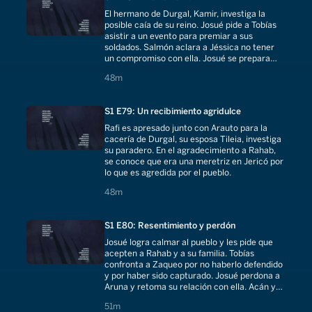
El hermano de Durgal, Kamir, investiga la
posible caía de su reino. Josué pide a Tobías
asistir a un evento para premiar a sus
soldados. Salmón aclara a Jéssica no tener
un compromiso con ella. Josué se prepara
para la guerra con el reino de Hai.
48 minutes
48m
S1 E79: Un recibimiento agridulce
Rafi es apresado junto con Arauto para la
cacería de Durgal, su esposa Tileia, investiga
su paradero. En el agradecimiento a Rahab,
se conoce que era una meretriz en Jericó por
lo que es agredida por el pueblo.
48 minutes
48m
S1 E80: Resentimiento y perdón
Josué logra calmar al pueblo y les pide que
acepten a Rahab y a su familia. Tobías
confronta a Zaqueo por no haberlo defendido
y por haber sido capturado. Josué perdona a
Aruna y retoma su relación con ella. Acán y
sus hijos agreden a Zuma.
51 minutes
51m