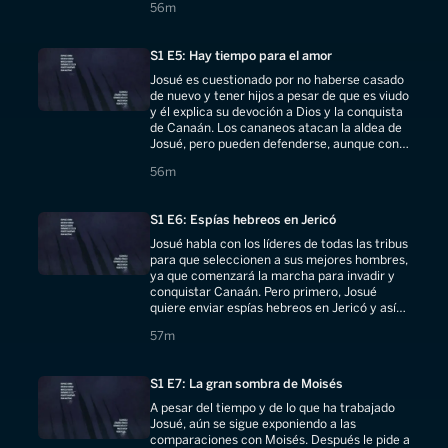
56 minutes
56m
S1 E5: Hay tiempo para el amor
Josué es cuestionado por no haberse casado
de nuevo y tener hijos a pesar de que es viudo
y él explica su devoción a Dios y la conquista
de Canaán. Los cananeos atacan la aldea de
Josué, pero pueden defenderse, aunque con
algunas bajas.
56 minutes
56m
S1 E6: Espías hebreos en Jericó
Josué habla con los líderes de todas las tribus
para que seleccionen a sus mejores hombres,
ya que comenzará la marcha para invadir y
conquistar Canaán. Pero primero, Josué
quiere enviar espías hebreos en Jericó y así
afinar su estrategia de invasión.
57 minutes
57m
S1 E7: La gran sombra de Moisés
A pesar del tiempo y de lo que ha trabajado
Josué, aún se sigue exponiendo a las
comparaciones con Moisés. Después le pide a