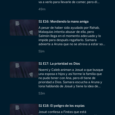
va a verlo para llevarle de comer, pero él
sigue siendo presa de sacrificio
49 minutes
49m
S1 E16: Mordiendo la mano amiga
A pesar de haber sido ayudado por Rahab,
Malaquías intenta abusar de ella, pero
Salmón llega en el momento adecuado y lo
impide para después regañarlo. Samara
advierte a Aruna que no se atreva a estar sola
con Josué ya que sabe sus intenciones hacia
51 minutes
51m
él.
S1 E17: La prioridad es Dios
Noemí y Caleb animan a Josué a que busque
una esposa e hijos y así forme la familia que
no pudo tener con Ana, pero él tiene de
prioridad a Dios. Samara escucha a Aruna y
Iona hablando de Josué y tiene la idea de
copiar el estilo de Ana para enamorarlo.
53 minutes
53m
S1 E18: El peligro de los espías
Josué confiesa a Finéas que está