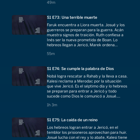
49 minutes
49m
S1 E73: Una terrible muerte
Faruk encuentra a Liora muerta. Josué y los
guerreros se preparan para la guerra. Acán
muestra signos de traición. Ruth confiesa a
Inés ser la nueva prometida de Boan. Lo
hebreos llegan a Jericó, Marek ordena
confiscar la comida y agua del pueblo.
55 minutes
55m
S1 E74: Se cumple la palabra de Dios
Nobá logra rescatar a Rahab y la lleva a casa.
Kalesi reclama a Merodac por la situación
que vive Jericó. Es el séptimo día y lo hebreos
se preparan para entrar a Jericó y todo
sucede como Dios le comunicó a Josué.
Sandor muere salvando a Rahab.
1 hours 3 minutes
1h 3m
S1 E75: La caída de un reino
Los hebreos logran entrar a Jericó, en el
temblor los prisioneros aprovechan para huir.
Josué lucha con el rey y lo abate, Kalesi tiene