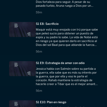
Dios fortaleza para seguir. A pesar de su
pasado turbio, Aruna ruega a Dios por un
hombre con el que pueda vivir feliz.
59 minutes
59m
S1 E8: Sacrificio
Maquir está muy enojado con Irú porque sabe
que peleó sucio para obtener un puesto de
espía y su padre lo sabe. La vida de Nobá está
en riesgo ya que quieren darlo en sacrificio al
Dios del sol Baal para que ablande la fuerza
del enemigo.
56 minutes
56m
S1 E9: Estrategia de amor con odio
Jessica habla con Salmón sobre su partida a
la guerra, ella sabe que es más su interés por
la guerra, que por ella y eso le parte el
corazón. Rahab mantiene la estrategia de
hacerle creer a Tibar que es el mejor amante
de Jericó, pero a un alto costo.
56 minutes
56m
S1 E10: Plan en riesgo