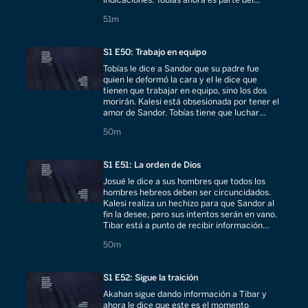
ejercito de Marek y Sandor lo entrena.
51 minutes
51m
S1 E50: Trabajo en equipo
Tobías le dice a Sandor que su padre fue
quien le deformó la cara y el le dice que
tienen que trabajar en equipo, sino los dos
morirán. Kalesi está obsesionada por tener el
amor de Sandor. Tobías tiene que luchar
contra su odio.
50 minutes
50m
S1 E51: La orden de Dios
Josué le dice a sus hombres que todos los
hombres hebreos deben ser circuncidados.
Kalesi realiza un hechizo para que Sandor al
fin la desee, pero sus intentos serán en vano.
Tibar está a punto de recibir información
importante de los hebreos.
50 minutes
50m
S1 E52: Sigue la traición
Akahan sigue dando información a Tibar y
ahora le dice que este es el momento