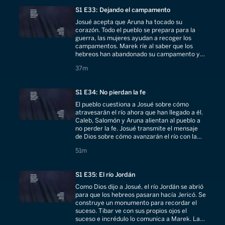
S1 E33: Dejando el campamento
Josué acepta que Aruna ha tocado su
corazón. Todo el pueblo se prepara para la
guerra, las mujeres ayudan a recoger los
campamentos. Marek ríe al saber que los
hebreos han abandonado su campamento ya
que piensa que no podrán pasar el río Jordán.
37 minutes
37m
S1 E34: No pierdan la fe
El pueblo cuestiona a Josué sobre cómo
atravesarán el río ahora que han llegado a él.
Caleb, Salomón y Aruna alientan al pueblo a
no perder la fe. Josué transmite el mensaje
de Dios sobre cómo avanzarán el río con la
alianza y pide al pueblo santificarse.
51 minutes
51m
S1 E35: El río Jordán
Como Dios dijo a Josué, el río Jordán se abrió
para que los hebreos pasaran hacía Jericó. Se
construye un monumento para recordar el
suceso. Tibar ve con sus propios ojos el
suceso e incrédulo lo comunica a Marek. La