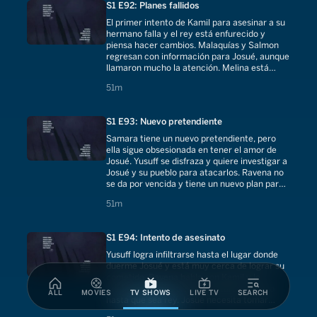
S1 E92: Planes fallidos
El primer intento de Kamil para asesinar a su
hermano falla y el rey está enfurecido y
piensa hacer cambios. Malaquías y Salmon
regresan con información para Josué, aunque
llamaron mucho la atención. Melina está
libre, pero sigue siendo rebelde.
51 minutes
51m
S1 E93: Nuevo pretendiente
Samara tiene un nuevo pretendiente, pero
ella sigue obsesionada en tener el amor de
Josué. Yusuff se disfraza y quiere investigar a
Josué y su pueblo para atacarlos. Ravena no
se da por vencida y tiene un nuevo plan para
asesinar a su rey.
51 minutes
51m
S1 E94: Intento de asesinato
Yusuff logra infiltrarse hasta el lugar donde
duerme Josué y está muy cerca de lograr su
cometido. Ravena habla con Kamil y le
reafirma que ella siempre estará a su lado
ALL
MOVIES
TV SHOWS
LIVE TV
SEARCH
hasta que sea rey. Josué necesita tomar
medidas para la seguridad de su pueblo.