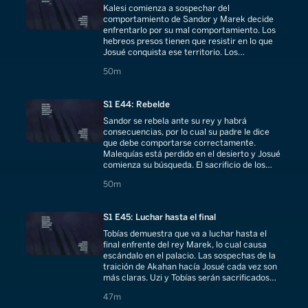
Kalesi comienza a sospechar del
comportamiento de Sandor y Marek decide
enfrentarlo por su mal comportamiento. Los
hebreos presos tienen que resistir en lo que
Josué conquista ese territorio. Los
prisioneros saben que tienen que escapar.
50 minutes
50m
S1 E44: Rebelde
Sandor se rebela ante su rey y habrá
consecuencias, por lo cual su padre le dice
que debe comportarse correctamente.
Malequías está perdido en el desierto y Josué
comienza su búsqueda. El sacrificio de los
hebreos está muy cerca.
50 minutes
50m
S1 E45: Luchar hasta el final
Tobías demuestra que va a luchar hasta el
final enfrente del rey Marek, lo cual causa
escándalo en el palacio. Las sospechas de la
traición de Akahan hacía Josué cada vez son
más claras. Uzi y Tobías serán sacrificados
por el rey Merak.
47 minutes
47m