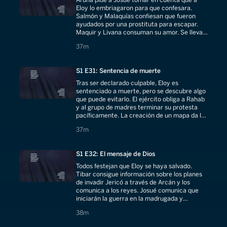
Eloy lo embriagaron para que confesara.
Salmón y Malaquías confiesan que fueron
ayudados por una prostituta para escapar.
Maquir y Livana consuman su amor. Se lleva a
cabo el juicio de Eloy y es declarado culpable.
37 minutes
37m
S1 E31: Sentencia de muerte
Tras ser declarado culpable, Eloy es
sentenciado a muerte, pero se descubre algo
que puede evitarlo. El ejército obliga a Rahab
y al grupo de madres terminar su protesta
pacíficamente. La creación de un mapa da los
inicios para la invasión a Canaán.
37 minutes
37m
S1 E32: El mensaje de Dios
Todos festejan que Eloy se haya salvado.
Tibar consigue información sobre los planes
de invadir Jericó a través de Arcán y los
comunica a los reyes. Josué comunica que
iniciarán la guerra en la madrugada y
atravesarán el río Jordán, todos se preparan.
38 minutes
38m