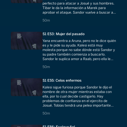
perfecto para atacar a Josué y sus hombres.
Tibar le da la información a Marek para
aprobar el ataque. Sandor vuelve a buscar a
Raab y le suplica que pase una noche con él.
50 minutes
50m
S1 E53: Mujer del pasado
Yana encuentra a Aruna, pero no le dice quién
es y le pide su ayuda. Kalesi está muy
molesta porque no sabe dónde está Sandor y
su padre también comienza a buscarlo.
Sandor le suplica amor a Raab, pero ella le
dice que tiene un cliente importante.
50 minutes
50m
S1 E55: Celos enfermos
Kalesi sigue furiosa porque Sandor le dijo el
nombre de otra mujer mientras estaba con
ella, por lo cual decide castigarlo. Hay
problemas de confianza en el ejercito de
Josué. Tobías tendrá una pelea importante
para mantenerse con vida.
50 minutes
50m
S1 E56: Esclavo fiel