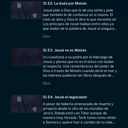
S1 E2: La duda por Moisés
Josué pide a Dios que le dé una señal y pide
que también le dé confianza en sí mismo. El
cielo se abre y Dios le dice lo que necesita oír.
Los príncipes de Israel hablan entre ellos ya
que dudan de la palabra de Josué al asegurar
que Moisés está muerto.
54 minutes
54m
S1 E3: Josué no es Moisés
Irú cuestiona a su padre por el liderazgo de
Josué y piensa que no es el único con dudas
al respecto. Una remembranza del poder de
Dios a través de Moisés cuando abrió el mar y
los hebreos pudieron ser libres después de
400 años de esclavitud.
56 minutes
56m
S1 E4: Josué el negociador
A pesar de haberla amenazado de muerte y
arrojarla desde lo alto de las murallas de
Jericó, Rahab está con Tibar aunque de
manera muy forzada. Tarik toma como rehén
a Samara y quiere huir a cambio de su vida,
Josué trata de negociar con él.