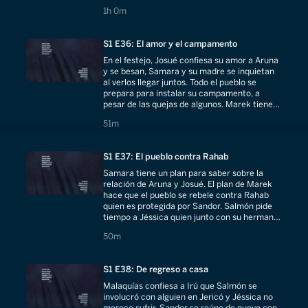
enfermedad de Galimedes empeora.
1 hours 0 minutes
1h 0m
S1 E36: El amor y el campamento
En el festejo, Josué confiesa su amor a Aruna
y se besan, Samara y su madre se inquietan
al verlos llegar juntos. Todo el pueblo se
prepara para instalar su campamento, a
pesar de las quejas de algunos. Marek tiene
un plan para calmar a su pueblo.
51 minutes
51m
S1 E37: El pueblo contra Rahab
Samara tiene un plan para saber sobre la
relación de Aruna y Josué. El plan de Marek
hace que el pueblo se rebele contra Rahab
quien es protegida por Sandor. Salmón pide
tiempo a Jéssica quien junto con su hermana
creen que ha cambiado desde su regreso.
50 minutes
50m
S1 E38: De regreso a casa
Malaquías confiesa a Irú que Salmón se
involucró con alguien en Jericó y Jéssica no
merece sufrir. Sandor se reúne de nuevo con