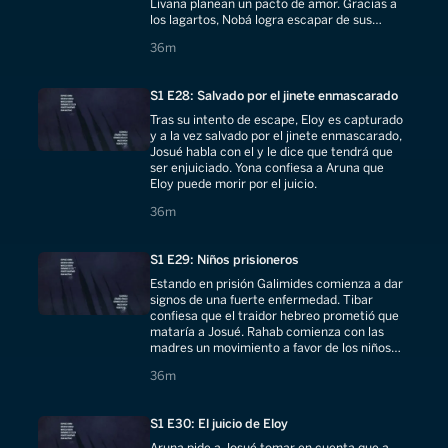
Livana planean un pacto de amor. Gracias a
los lagartos, Nobá logra escapar de sus
captores.
36 minutes
36m
S1 E28: Salvado por el jinete enmascarado
Tras su intento de escape, Eloy es capturado
y a la vez salvado por el jinete enmascarado,
Josué habla con el y le dice que tendrá que
ser enjuiciado. Yona confiesa a Aruna que
Eloy puede morir por el juicio.
36 minutes
36m
S1 E29: Niños prisioneros
Estando en prisión Galimides comienza a dar
signos de una fuerte enfermedad. Tibar
confiesa que el traidor hebreo prometió que
mataría a Josué. Rahab comienza con las
madres un movimiento a favor de los niños
prisioneros.
36 minutes
36m
S1 E30: El juicio de Eloy
Aruna pide a Josué tomar en cuenta que a