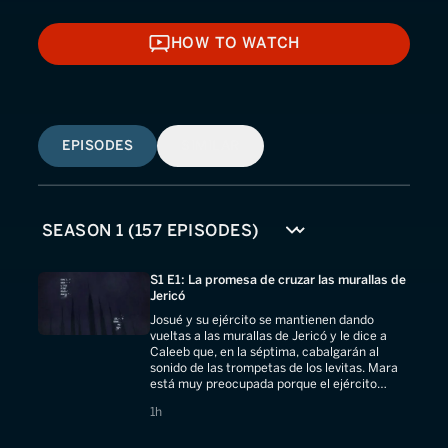
HOW TO WATCH
HOW TO WATCH
EPISODES
SIMILAR
S1 E1: La promesa de cruzar las murallas de
Jericó
Josué y su ejército se mantienen dando
vueltas a las murallas de Jericó y le dice a
Caleeb que, en la séptima, cabalgarán al
sonido de las trompetas de los levitas. Mara
está muy preocupada porque el ejército
pueda atravesar las murallas.
1 hours
1h