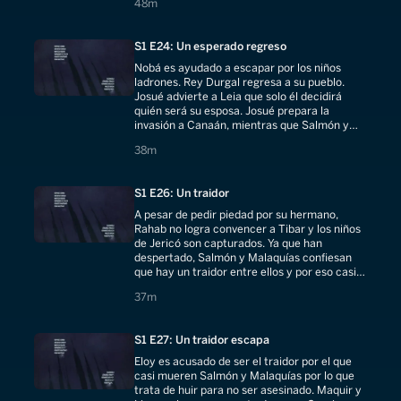
48 minutes
48m
S1 E24: Un esperado regreso
Nobá es ayudado a escapar por los niños
ladrones. Rey Durgal regresa a su pueblo.
Josué advierte a Leia que solo él decidirá
quién será su esposa. Josué prepara la
invasión a Canaán, mientras que Salmón y
Malaquías regresan.
38 minutes
38m
S1 E26: Un traidor
A pesar de pedir piedad por su hermano,
Rahab no logra convencer a Tibar y los niños
de Jericó son capturados. Ya que han
despertado, Salmón y Malaquías confiesan
que hay un traidor entre ellos y por eso casi
mueren.
37 minutes
37m
S1 E27: Un traidor escapa
Eloy es acusado de ser el traidor por el que
casi mueren Salmón y Malaquías por lo que
trata de huir para no ser asesinado. Maquir y