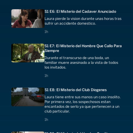
S1 E6: El Misterio del Cadaver Anunciado
Laura pierde la vision durante unas horas tras
sufrir un accidente domestico.
1 hours
1h
S1 E7: El Misterio del Hombre Que Callo Para
Siempre
Durante el transcurso de una boda, un
familiar muere asesinado a la vista de todos
los invitados.
1 hours
1h
S1 E8: El Misterio del Club Diogenes
Laura tiene entre sus manos un caso insolito.
Por primera vez, los sospechosos estan
encantados de serlo ya que pertenecen a un
club particular.
1 hours
1h