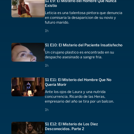
S1 E9: El Misterio del Hombre Que Nunca
Existio
Leticia es una talentosa pintora que denuncia
en comisaria la desaparicion de su novio y
futuro marido.
1 hours
1h
S1 E10: El Misterio del Paciente Insatisfecho
Un cirujano plastico es encontrado en su
despacho asesinado a sangre fria.
1 hours
1h
S1 E11: El Misterio del Hombre Que No
Queria Morir
Ante los ojos de Laura y una nutrida
concurrencia, Ricardo de las Heras,
empresario del año se tira por un balcon.
1 hours
1h
S1 E12: El Misterio de Los Diez
Desconocidos. Parte 2