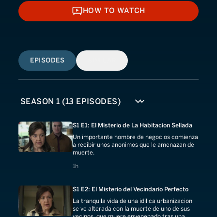
HOW TO WATCH
HOW TO WATCH
EPISODES
SIMILAR
S1 E1: El Misterio de La Habitacion Sellada
Un importante hombre de negocios comienza
a recibir unos anonimos que le amenazan de
muerte.
1 hours
1h
S1 E2: El Misterio del Vecindario Perfecto
La tranquila vida de una idilica urbanizacion
se ve alterada con la muerte de uno de sus
vecinos, que muere envenenado tras una