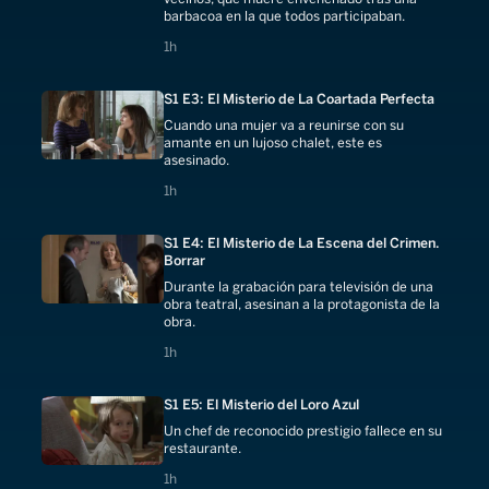
barbacoa en la que todos participaban.
1 hours
1h
S1 E3: El Misterio de La Coartada Perfecta
Cuando una mujer va a reunirse con su
amante en un lujoso chalet, este es
asesinado.
1 hours
1h
S1 E4: El Misterio de La Escena del Crimen.
Borrar
Durante la grabación para televisión de una
obra teatral, asesinan a la protagonista de la
obra.
1 hours
1h
S1 E5: El Misterio del Loro Azul
Un chef de reconocido prestigio fallece en su
restaurante.
1 hours
1h