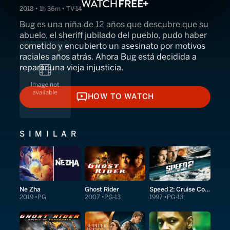
2018 • 1h 36m • TV-14
Bug es una niña de 12 años que descubre que su
abuelo, el sheriff jubilado del pueblo, pudo haber
cometido y encubierto un asesinato por motivos
raciales años atrás. Ahora Bug está decidida a
reparar una vieja injusticia.
HOW TO WATCH
HOW TO WATCH
SIMILAR
Ne Zha
Ghost Rider
Speed 2: Cruise Control
2019
PG
2007
PG-13
1997
PG-13