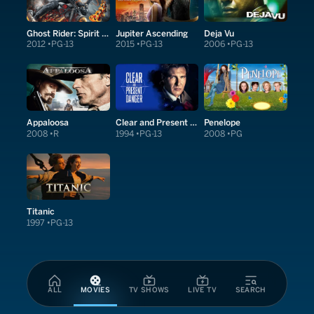
Ghost Rider: Spirit of Vengeance
Jupiter Ascending
Deja Vu
2012
PG-13
2015
PG-13
2006
PG-13
Appaloosa
Clear and Present Danger
Penelope
2008
R
1994
PG-13
2008
PG
Titanic
1997
PG-13
ALL
MOVIES
TV SHOWS
LIVE TV
SEARCH