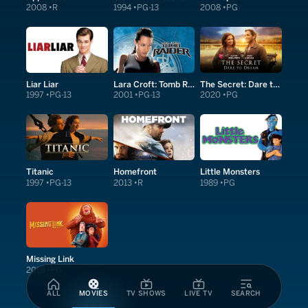
2008
R
1994
PG-13
2008
PG
Liar Liar
Lara Croft: Tomb Raider
The Secret: Dare to Dream
1997
PG-13
2001
PG-13
2020
PG
Titanic
Homefront
Little Monsters
1997
PG-13
2013
R
1989
PG
Missing Link
2019
PG
ALL
MOVIES
TV SHOWS
LIVE TV
SEARCH