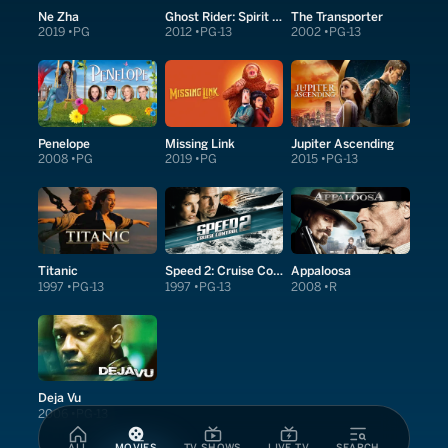
Ne Zha
Ghost Rider: Spirit of Vengeance
The Transporter
2019
PG
2012
PG-13
2002
PG-13
Penelope
Missing Link
Jupiter Ascending
2008
PG
2019
PG
2015
PG-13
Titanic
Speed 2: Cruise Control
Appaloosa
1997
PG-13
1997
PG-13
2008
R
Deja Vu
2006
PG-13
ALL
MOVIES
TV SHOWS
LIVE TV
SEARCH