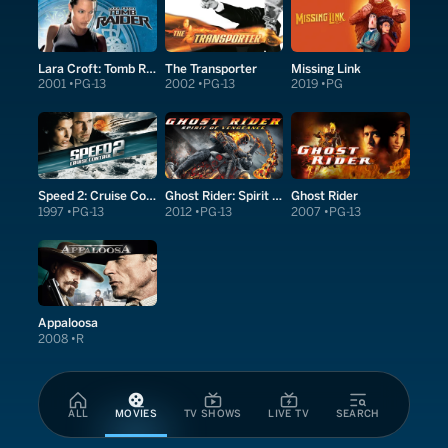
Lara Croft: Tomb Raider
The Transporter
Missing Link
2001
PG-13
2002
PG-13
2019
PG
Speed 2: Cruise Control
Ghost Rider: Spirit of Vengeance
Ghost Rider
1997
PG-13
2012
PG-13
2007
PG-13
Appaloosa
2008
R
ALL
MOVIES
TV SHOWS
LIVE TV
SEARCH