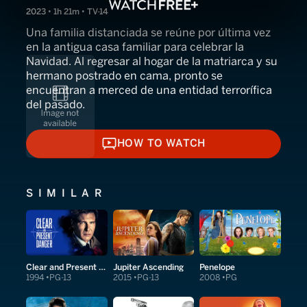
2023 • 1h 21m • TV-14
Una familia distanciada se reúne por última vez
en la antigua casa familiar para celebrar la
Navidad. Al regresar al hogar de la matriarca y su
hermano postrado en cama, pronto se
encuentran a merced de una entidad terrorífica
del pasado.
HOW TO WATCH
HOW TO WATCH
SIMILAR
Clear and Present Danger
Jupiter Ascending
Penelope
1994
PG-13
2015
PG-13
2008
PG