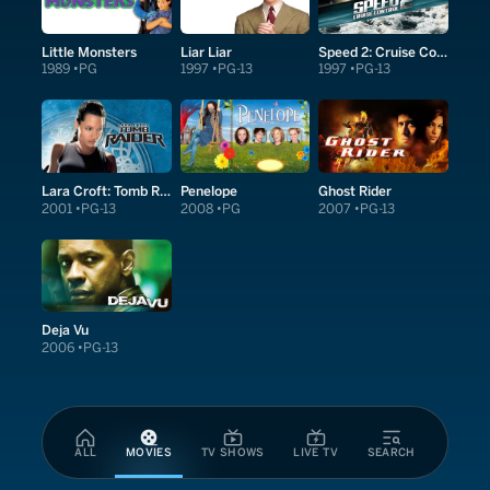
Little Monsters
Liar Liar
Speed 2: Cruise Control
1989
PG
1997
PG-13
1997
PG-13
Lara Croft: Tomb Raider
Penelope
Ghost Rider
2001
PG-13
2008
PG
2007
PG-13
Deja Vu
2006
PG-13
ALL
MOVIES
TV SHOWS
LIVE TV
SEARCH