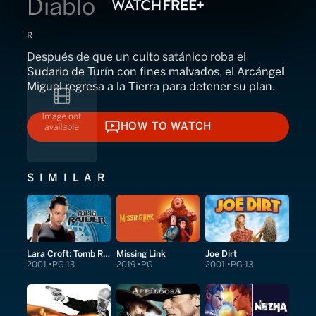
Diablo
R
Después de que un culto satánico roba el
Sudario de Turín con fines malvados, el Arcángel
Miguel regresa a la Tierra para detener su plan.
HOW TO WATCH
HOW TO WATCH
SIMILAR
Lara Croft: Tomb Raider
Missing Link
Joe Dirt
2001
PG-13
2019
PG
2001
PG-13