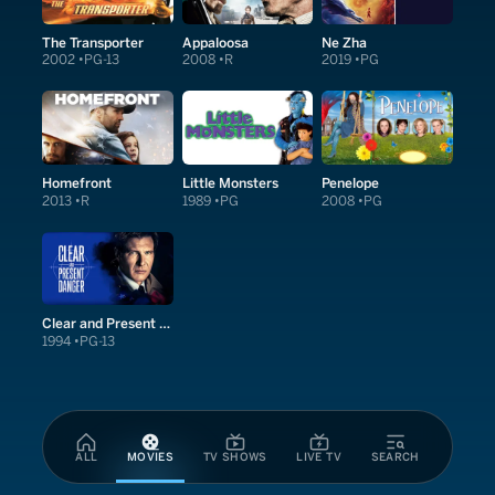
The Transporter
Appaloosa
Ne Zha
2002
PG-13
2008
R
2019
PG
Homefront
Little Monsters
Penelope
2013
R
1989
PG
2008
PG
Clear and Present Danger
1994
PG-13
ALL
MOVIES
TV SHOWS
LIVE TV
SEARCH