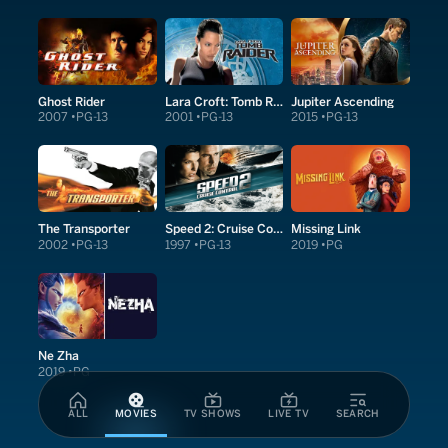
Ghost Rider
Lara Croft: Tomb Raider
Jupiter Ascending
2007
PG-13
2001
PG-13
2015
PG-13
The Transporter
Speed 2: Cruise Control
Missing Link
2002
PG-13
1997
PG-13
2019
PG
Ne Zha
2019
PG
ALL
MOVIES
TV SHOWS
LIVE TV
SEARCH