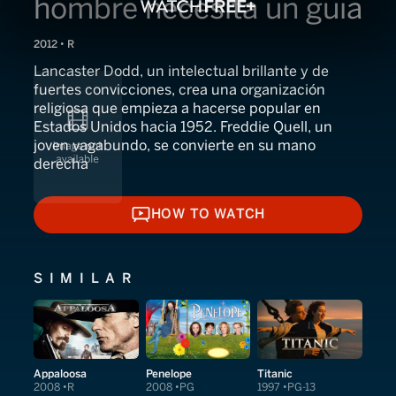
hombre necesita un guia
2012 • R
Lancaster Dodd, un intelectual brillante y de
fuertes convicciones, crea una organización
religiosa que empieza a hacerse popular en
Estados Unidos hacia 1952. Freddie Quell, un
joven vagabundo, se convierte en su mano
derecha
HOW TO WATCH
HOW TO WATCH
SIMILAR
Appaloosa
Penelope
Titanic
2008
R
2008
PG
1997
PG-13