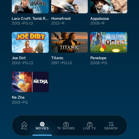
Lara Croft: Tomb Raider
Homefront
Appaloosa
2001
PG-13
2013
R
2008
R
Joe Dirt
Titanic
Penelope
2001
PG-13
1997
PG-13
2008
PG
Ne Zha
2019
PG
ALL
MOVIES
TV SHOWS
LIVE TV
SEARCH