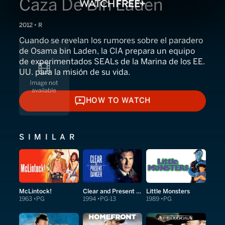
Caza De Bin Laden
2012 • R
Cuando se revelan los rumores sobre el paradero
de Osama bin Laden, la CIA prepara un equipo
de experimentados SEALs de la Marina de los EE.
UU. para la misión de su vida.
HOW TO WATCH
HOW TO WATCH
SIMILAR
McLintock!
Clear and Present Danger
Little Monsters
1963
PG
1994
PG-13
1989
PG