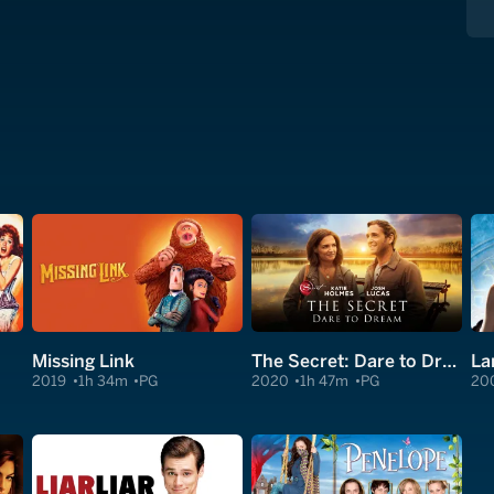
Missing Link
The Secret: Dare to Dream
La
2019
1h 34m
PG
2020
1h 47m
PG
20