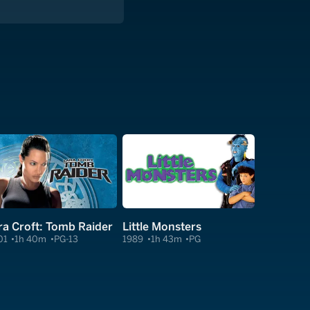
ra Croft: Tomb Raider
Little Monsters
01
1h 40m
PG-13
1989
1h 43m
PG