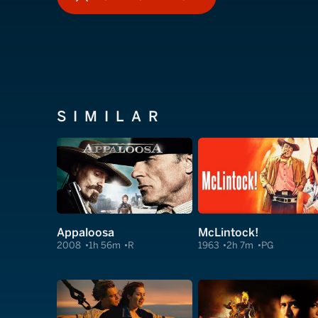
HOW TO WATCH
SIMILAR
Appaloosa
McLintock!
2008
1h 56m
R
1963
2h 7m
PG