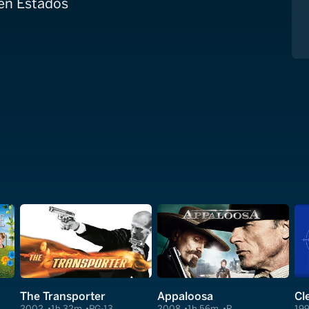
 en Estados
The Transporter
Appaloosa
2002
1h 32m
PG-13
2008
1h 56m
R
19