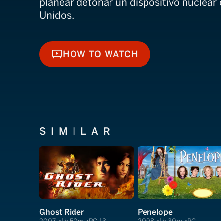
planear detonar un dispositivo nuclear
Unidos.
HOW TO WATCH
HOW TO WATCH
SIMILAR
Ghost Rider
Penelope
2007
1h 50m
PG-13
2008
1h 30m
PG