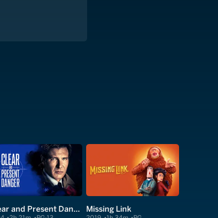
Clear and Present Danger
Missing Link
94
2h 21m
PG-13
2019
1h 34m
PG