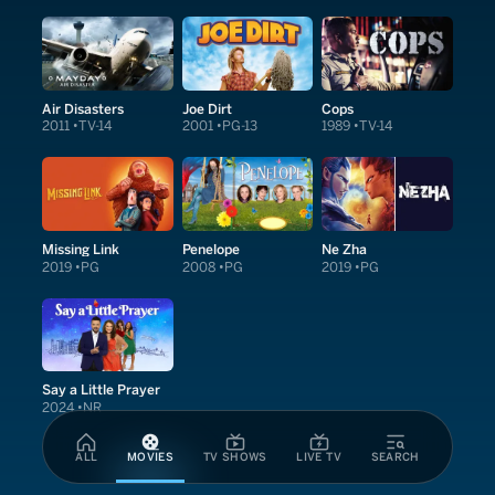
Air Disasters
Joe Dirt
Cops
2011
TV-14
2001
PG-13
1989
TV-14
Missing Link
Penelope
Ne Zha
2019
PG
2008
PG
2019
PG
Say a Little Prayer
2024
NR
ALL
MOVIES
TV SHOWS
LIVE TV
SEARCH