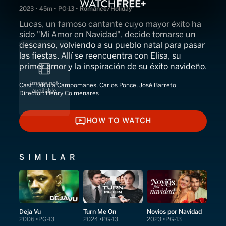
2023 • 45m • PG-13 • Romance/Holiday
Lucas, un famoso cantante cuyo mayor éxito ha
sido "Mi Amor en Navidad", decide tomarse un
descanso, volviendo a su pueblo natal para pasar
las fiestas. Allí se reencuentra con Elisa, su
primer amor y la inspiración de su éxito navideño.
Cast:
Fabiola Campomanes, Carlos Ponce, José Barreto
Director:
Henry Colmenares
HOW TO WATCH
HOW TO WATCH
SIMILAR
Deja Vu
Turn Me On
Novios por Navidad
2006
PG-13
2024
PG-13
2023
PG-13