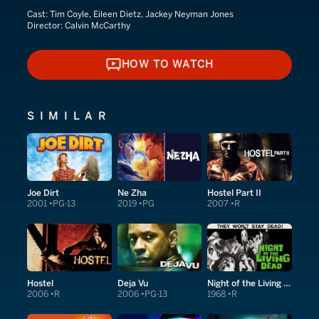
Cast:
Tim Coyle, Eileen Dietz, Jackey Neyman Jones
Director:
Calvin McCarthy
HOW TO WATCH
HOW TO WATCH
SIMILAR
Joe Dirt
Ne Zha
Hostel Part II
2001
PG-13
2019
PG
2007
R
Hostel
Deja Vu
Night of the Living Dead
2006
R
2006
PG-13
1968
R